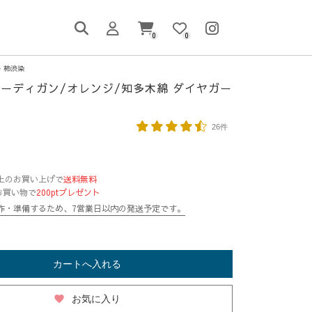
0
0
柿渋染
ーディガン/オレンジ/知多木綿 ダイヤガー
26件
円以上のお買い上げで
送料無料
お買い物で
200ptプレゼント
作・準備するため、7営業日以内の発送予定です。
カートへ入れる
favorite
お気に入り