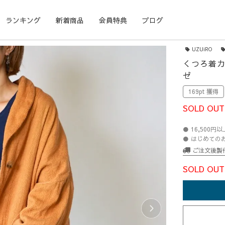
ランキング
新着商品
会員特典
ブログ
UZUiRO
くつろ着カ
ゼ
169pt 獲得
SOLD OUT
● 16,500
● はじめての
ご注文後製
SOLD OUT