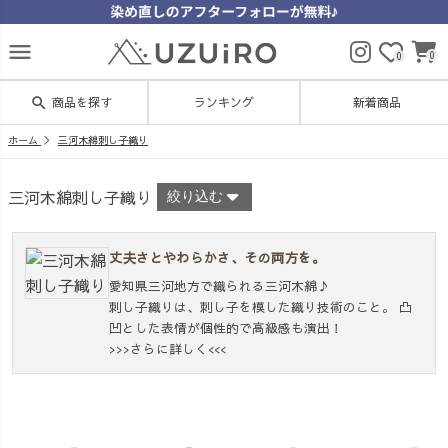
menu
0
0
search
商品を探す
ランキング
新着商品
ホーム
三河木綿刺し子織り
三河木綿刺し子織り
絞り込む
丈夫さとやわらかさ、その両方を。
愛知県三河地方で織られる三河木綿♪
刺し子織りは、刺し子を模した織り技術のこと。 凸
凹とした表情が個性的で高級感も演出！
>>>さらに詳しく<<<