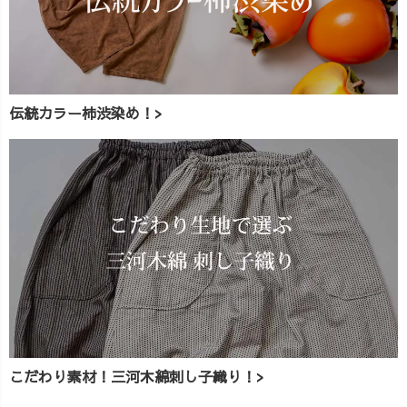
伝統カラー柿渋染め！>
こだわり素材！三河木綿刺し子織り！>