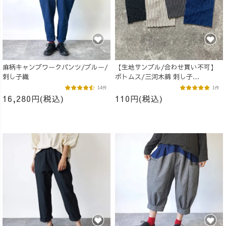
麻柄キャンプワークパンツ/ブルー/
【生地サンプル/合わせ買い不可】
刺し子織
ボトムス/三河木綿 刺し子
織/10×10cm
14件
1件
16,280円(税込)
110円(税込)