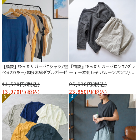
【福袋】ゆったりガーゼTシャツ/選
『福袋』ゆったりガーゼロンT/グレ
べる2カラー/知多木綿ダブルガーゼ
ー + 一本刺し子 バルーンパンツ/生
成り
14,520円(税込)
25,630円(税込)
13,970円(税込)
23,650円(税込)