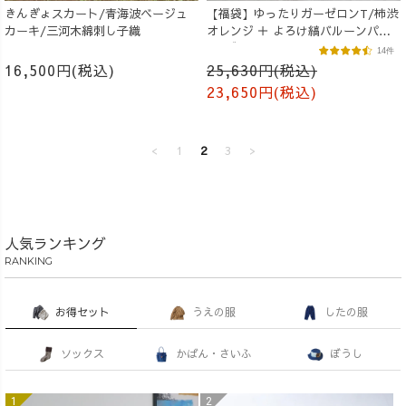
きんぎょスカート/青海波ベージュ
【福袋】ゆったりガーゼロンT/柿渋
カーキ/三河木綿刺し子織
オレンジ ＋ よろけ縞バルーンパン
ツ/グレー
14件
16,500円(税込)
25,630円(税込)
23,650円(税込)
<
1
2
3
>
人気ランキング
RANKING
お得セット
うえの服
したの服
ソックス
かばん・さいふ
ぼうし