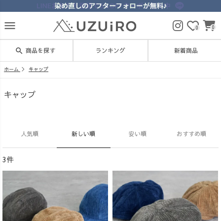
menu
0
0
search
商品を探す
ランキング
新着商品
ホーム
キャップ
キャップ
人気順
新しい順
安い順
おすすめ順
3件