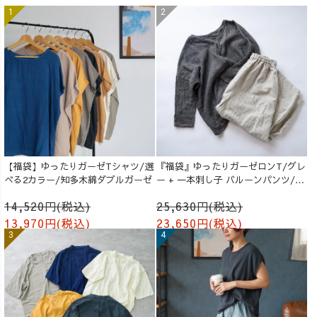
【福袋】ゆったりガーゼTシャツ/選
『福袋』ゆったりガーゼロンT/グレ
べる2カラー/知多木綿ダブルガーゼ
ー + 一本刺し子 バルーンパンツ/生
成り
14,520円(税込)
25,630円(税込)
13,970円(税込)
23,650円(税込)