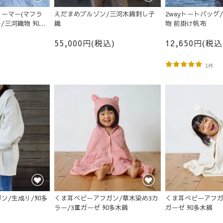
ーマー(マフラ
えだまめブルゾン/三河木綿刺し子
2wayトートバッグ
/三河織物 知多
織
物 前掛け帆布
55,000円(税込)
12,650円(税込
1件
ン/生成り/知多
くま耳ベビーアフガン/草木染め3カ
くま耳ベビーアフガ
ラー/3重ガーゼ 知多木綿
ガーゼ 知多木綿