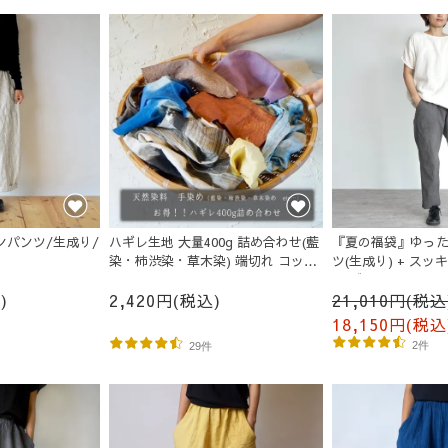
ンパンツ/生成り/
ハギレ生地 大量400g 詰め合わせ(藍
『夏の福袋』ゆった
染・柿渋染・草木染) 端切れ コット
ツ(生成り) + ス
ン
ツ(グレー)
)
2,420円(税込)
21,010円(税込
18,150円(税込
2件
29件