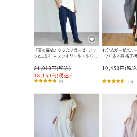
『夏の福袋』ゆったりガーゼTシャ
七分丈ガーゼバルー
ツ(生成り) + スッキリサルエルパン
ー/知多木綿 格子
ツ(ネイビー)
21,010円(税込)
10,450円(税込
18,150円(税込)
2件
35件