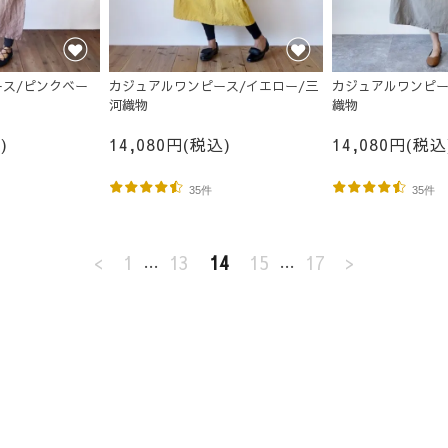
ス/ピンクベー
カジュアルワンピース/イエロー/三
カジュアルワンピー
河織物
織物
)
14,080円(税込)
14,080円(税込
35件
35件
<
1
…
13
14
15
…
17
>