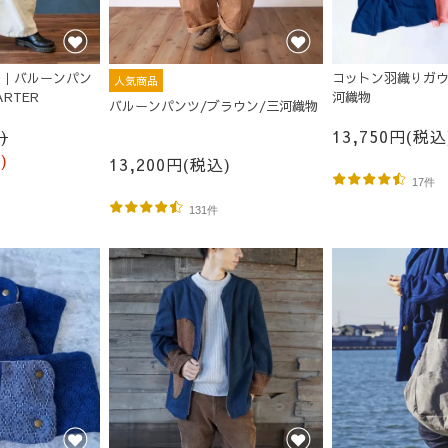
RO｜バルーンパン
コットン羽織りガウ
人気商品
RTER
河織物
バルーンパンツ/ブラウン/三河織物
)
13,750円(税込
)
13,200円(税込)
17件
131件