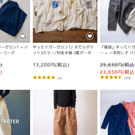
ーゼロンT + バ
ゆったりガーゼロンT/ まだらポケ
『福袋』ゆったりガ
ーコーデ
ット3カラー/知多木綿 3重ガーゼ
ー + 一本刺し子 
成り
)
13,200円(税込)
25,630円(税込
)
23,650円(税込
29件
1件