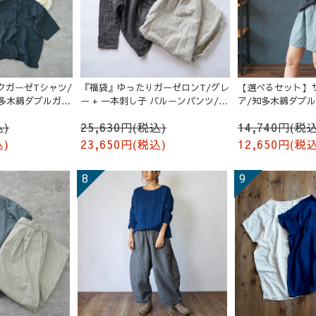
クガーゼTシャツ/
『福袋』ゆったりガーゼロンT/グレ
【選べるセット】
知多木綿ダブルガー
ー + 一本刺し子 バルーンパンツ/生
ア/知多木綿ダブ
成り
込)
25,630円(税込)
14,740円(税込
込)
23,650円(税込)
12,650円(税込