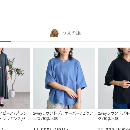
うえの服
ンピース/ブラッ
2wayラウンドプルオーバー/ヒヤシ
2wayラウンドプ
トンレギンス/5カ
ンス/知多木綿
ク/知多木綿
込)
11,000円(税込)
11,000円(税込