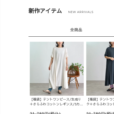
新作アイテム
NEW ARRIVALS
全商品
【福袋】テントワンピース/生成り
【福袋】テントワ
＋さらふわコットンレギンス/5カラ
ク＋さらふわコッ
ー
ラー
21,780円(税込)
21,780円(税