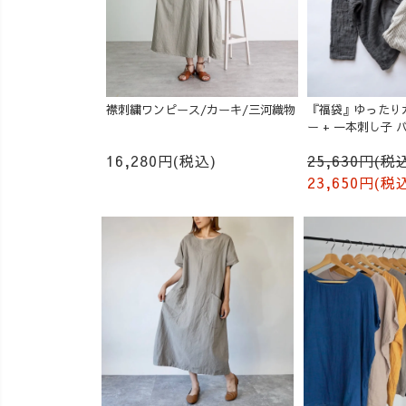
襟刺繍ワンピース/カーキ/三河織物
『福袋』ゆったり
ー + 一本刺し子
成り
16,280円(税込)
25,630円(税
23,650円(税