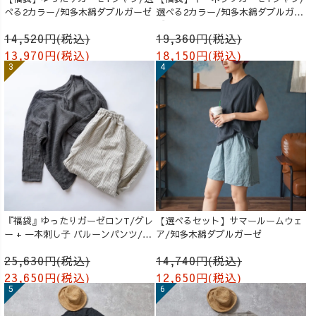
べる2カラー/知多木綿ダブルガーゼ
選べる2カラー/知多木綿ダブルガー
ゼ
14,520円(税込)
19,360円(税込)
13,970円(税込)
18,150円(税込)
『福袋』ゆったりガーゼロンT/グレ
【選べるセット】サマールームウェ
ー + 一本刺し子 バルーンパンツ/生
ア/知多木綿ダブルガーゼ
成り
25,630円(税込)
14,740円(税込)
23,650円(税込)
12,650円(税込)