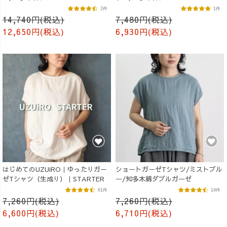
2件
1件
14,740円(税込)
7,480円(税込)
12,650円(税込)
6,930円(税込)
はじめてのUZUiRO｜ゆったりガー
ショートガーゼTシャツ/ミストブル
ゼTシャツ（生成り）｜STARTER
ー/知多木綿ダブルガーゼ
61件
14件
7,260円(税込)
7,260円(税込)
6,600円(税込)
6,710円(税込)