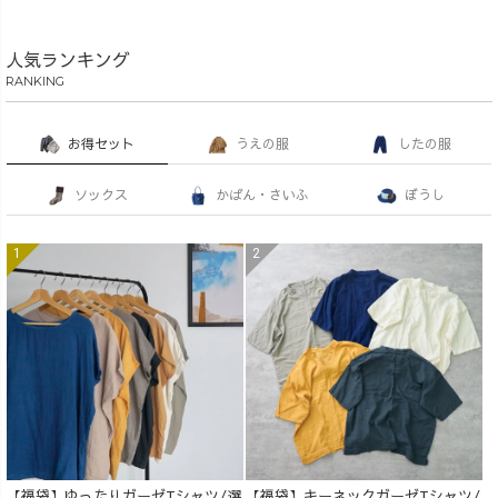
人気ランキング
RANKING
お得セット
うえの服
したの服
ソックス
かばん・さいふ
ぼうし
【福袋】ゆったりガーゼTシャツ/選
【福袋】キーネックガーゼTシャツ/