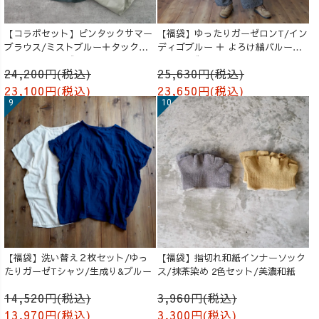
【コラボセット】ピンタックサマー
【福袋】ゆったりガーゼロンT/イン
ブラウス/ミストブルー＋タックバ
ディゴブルー ＋ よろけ縞バルーン
ルーンパンツ/グレージュ
パンツ/グレー
24,200円(税込)
25,630円(税込)
23,100円(税込)
23,650円(税込)
【福袋】洗い替え２枚セット/ゆっ
【福袋】指切れ和紙インナーソック
たりガーゼTシャツ/生成り&ブルー
ス/抹茶染め 2色セット/美濃和紙
14,520円(税込)
3,960円(税込)
13,970円(税込)
3,300円(税込)