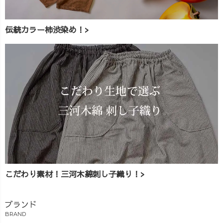
伝統カラー柿渋染め！>
こだわり素材！三河木綿刺し子織り！>
ブランド
BRAND