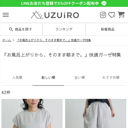
menu
0
0
search
商品を探す
ランキング
新着商品
ホーム
『お風呂上がりから、そのまま朝まで。』快適ガーゼ特集
『お風呂上がりから、そのまま朝まで。』快適ガーゼ特集
人気順
新しい順
安い順
おすすめ順
42件