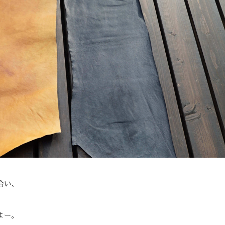
合い、
よー。