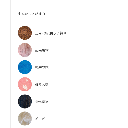
生地からさがす ＞
三河木綿 刺し子織り
三河織物
三河帯芯
知多木綿
遠州織物
ガーゼ