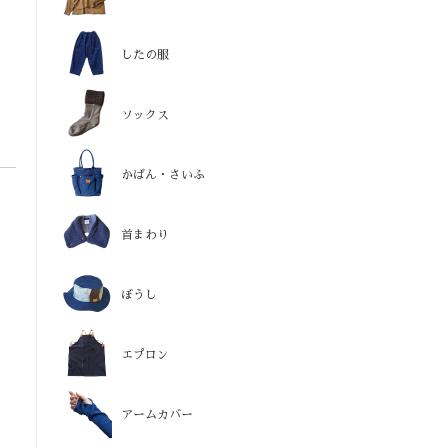
したの服
ソックス
かばん・さいふ
首まわり
ぼうし
エプロン
アームカバー