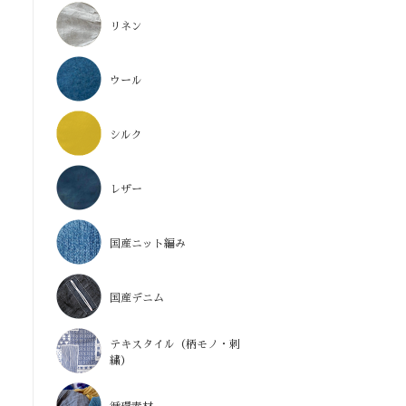
リネン
ウール
シルク
レザー
国産ニット編み
国産デニム
テキスタイル（柄モノ・刺
繍）