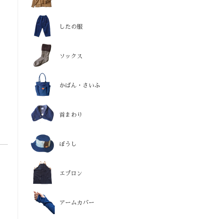
したの服
ソックス
かばん・さいふ
首まわり
ぼうし
エプロン
アームカバー