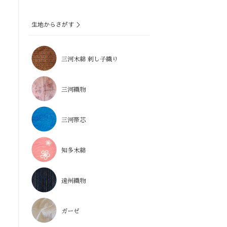
生地からさがす ＞
三河木綿 刺し子織り
三河織物
三河帯芯
知多木綿
遠州織物
ガーゼ