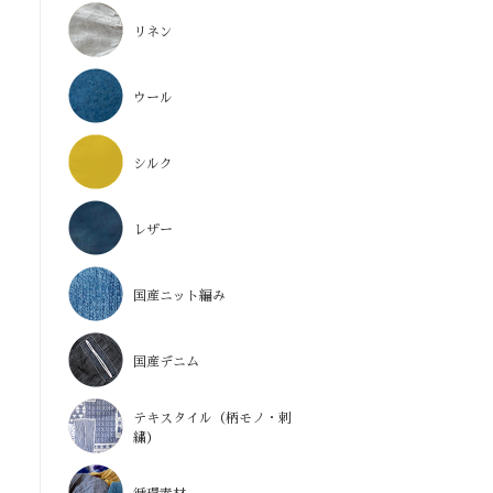
リネン
ウール
シルク
レザー
国産ニット編み
国産デニム
テキスタイル（柄モノ・刺
繍）