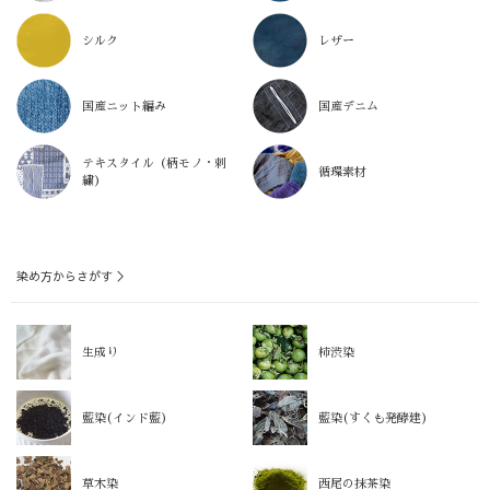
シルク
レザー
国産ニット編み
国産デニム
テキスタイル（柄モノ・刺
循環素材
繍）
染め方からさがす ＞
生成り
柿渋染
藍染(インド藍)
藍染(すくも発酵建)
草木染
西尾の抹茶染