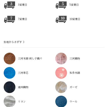
3営業日
5営業日
7営業日
10営業日
生地からさがす ＞
三河木綿 刺し子織り
三河織物
三河帯芯
知多木綿
遠州織物
ガーゼ
リネン
ウール