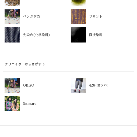
ベンガラ染
プリント
先染め(化学染料)
直接染料
クリエイターからさがす ＞
OREO
428(ヨツバ)
So_maru