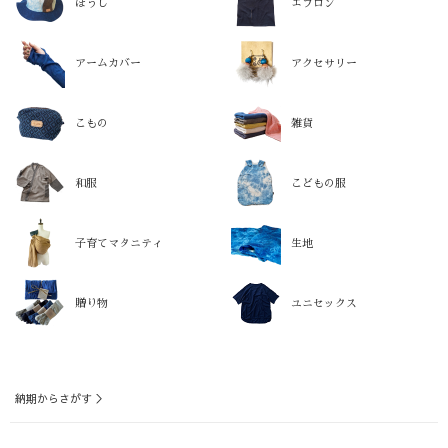
ぼうし
エプロン
アームカバー
アクセサリー
こもの
雑貨
和服
こどもの服
子育てマタニティ
生地
贈り物
ユニセックス
納期からさがす ＞