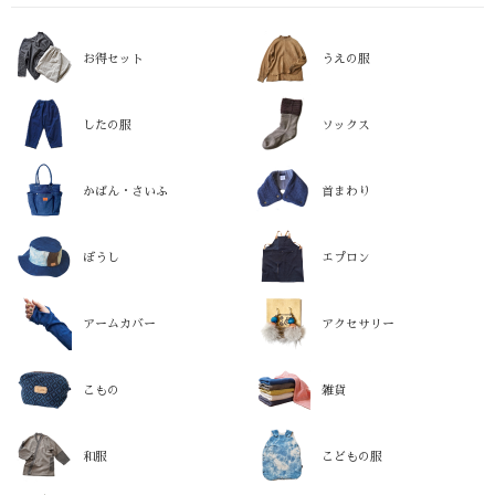
お得セット
うえの服
したの服
ソックス
かばん・さいふ
首まわり
ぼうし
エプロン
アームカバー
アクセサリー
こもの
雑貨
和服
こどもの服