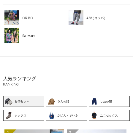
OREO
428(ヨツバ)
So_maru
人気ランキング
RANKING
お得セット
うえの服
したの服
ソックス
かばん・さいふ
ユニセックス