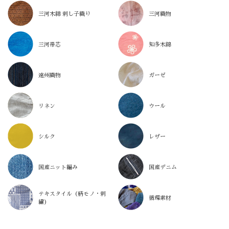
三河木綿 刺し子織り
三河織物
三河帯芯
知多木綿
遠州織物
ガーゼ
リネン
ウール
シルク
レザー
国産ニット編み
国産デニム
テキスタイル（柄モノ・刺
循環素材
繍）