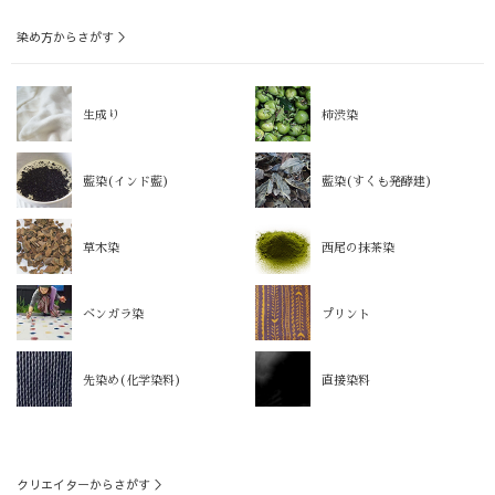
染め方からさがす ＞
生成り
柿渋染
藍染(インド藍)
藍染(すくも発酵建)
草木染
西尾の抹茶染
ベンガラ染
プリント
先染め(化学染料)
直接染料
クリエイターからさがす ＞