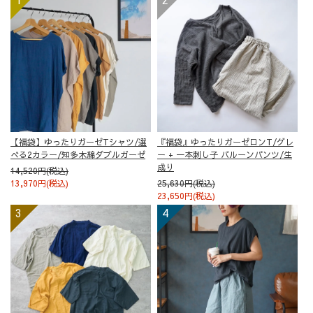
【福袋】ゆったりガーゼTシャツ/選
『福袋』ゆったりガーゼロンT/グレ
べる2カラー/知多木綿ダブルガーゼ
ー + 一本刺し子 バルーンパンツ/生
成り
14,520円(税込)
13,970円(税込)
25,630円(税込)
23,650円(税込)