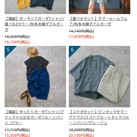
【福袋】キーネックガーゼTシャツ/
【選べるセット】サマールームウェ
選べる2カラー/知多木綿ダブルガー
ア/知多木綿ダブルガーゼ
ゼ
14,740円(税込)
19,360円(税込)
12,650円(税込)
18,150円(税込)
【福袋】ゆったりガーゼTシャツ/ブ
【コラボセット】ピンタックサマー
ラック＋七分丈ガーゼバルーンパン
ブラウス/ミストブルー＋タックバル
ツ /ブルー
ーンパンツ/グレージュ
17,710円(税込)
24,200円(税込)
15,950円(税込)
23,100円(税込)