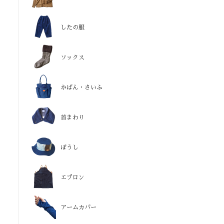
したの服
ソックス
かばん・さいふ
首まわり
ぼうし
エプロン
アームカバー