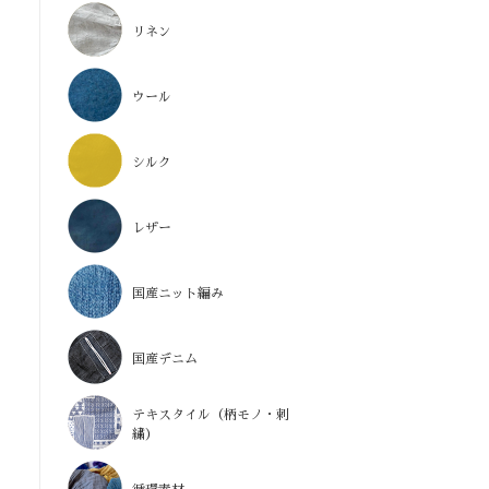
リネン
ウール
シルク
レザー
国産ニット編み
国産デニム
テキスタイル（柄モノ・刺
繍）