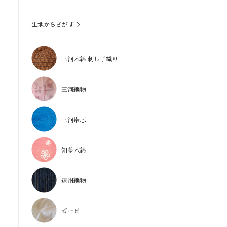
生地からさがす ＞
三河木綿 刺し子織り
三河織物
三河帯芯
知多木綿
遠州織物
ガーゼ