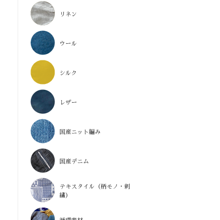
リネン
ウール
シルク
レザー
国産ニット編み
国産デニム
テキスタイル（柄モノ・刺
繍）