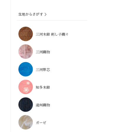
生地からさがす ＞
三河木綿 刺し子織り
三河織物
三河帯芯
知多木綿
遠州織物
ガーゼ