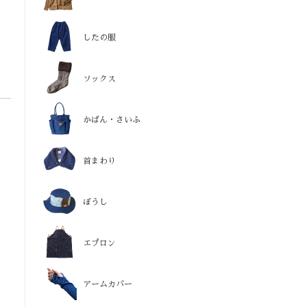
したの服
ソックス
かばん・さいふ
首まわり
ぼうし
エプロン
アームカバー