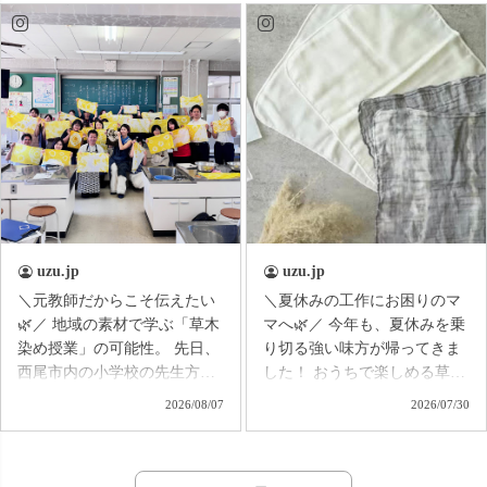
のお悩みに寄り添いなが
参加した方全員にクーポンが
ら、 シーンに合わせた着こ
当たります！ 何が出るか
なしをご提案しています。 帰
は、 ガチャを引いてからのお
省には長時間の移動でもラク
楽しみ🤭✨ すでにご登録い
に過ごせるコーデ、 水遊び
ただいている方は、 本日届く
には動きやすく、気軽に着ら
お知らせをぜひチェックして
れるコーデ、 街へのお出か
くださいね📩 お祭りに来
けには、 涼しさを保ちながら
られない方も、 オンラインで
少しきれいめに楽しめるコー
一緒に夏祭り気分を楽しみま
デなど♪ 同じ夏のお出かけで
しょう🏮🌿
も、 行き先や過ごし方によ
って選びたい服はさまざま。
uzu.jp
uzu.jp
これからのお出かけの予定に
＼元教師だからこそ伝えたい
＼夏休みの工作にお困りのマ
合わせて、 「このコーデで
🌿／ 地域の素材で学ぶ「草木
マへ🌿／ 今年も、夏休みを乗
行こう！」と 思える着こなし
染め授業」の可能性。 先日、
り切る強い味方が帰ってきま
が見つかれば嬉しいです☺️ ア
西尾市内の小学校の先生方に
した！ おうちで楽しめる草木
ーカイブも残していますの
お招きいただき、 玉ねぎの皮
染めキットが、リニューアル
2026/08/07
2026/07/30
で、 見逃した方もぜひゆっ
を使った草木染めの出張講座
して販売開始✨ 昨年までは、
くりご覧ください♪ 今回もた
を開催しました。 今回は、た
エコバッグを1つ染められるセ
くさんのご視聴・コメントを
だ染めて楽しむだけではな
ットでしたが、 今年はなん
ありがとうございました✨