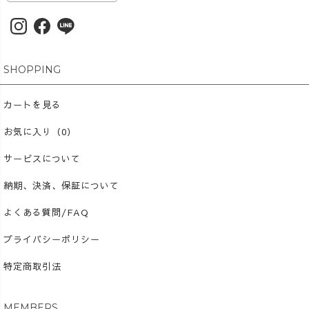
ん、 「どうして色が変わる
の？」から自由研究へ広げる
こともできます。 これ
からは、ご家庭向けだけでな
く、学校やクラス単位で使え
SHOPPING
る教材づくりにも少しずつ取
り組んでいきます。 子ど
カートを見る
もたちが、自分の住んでいる
地域をもっと好きになる。 そ
お気に入り（0）
んなきっかけを、ものづくり
サービスについて
を通して届けていけたら嬉し
いです😊 #UZUiRO #草
納期、決済、保証について
木染め #自由研究 #夏休み工
作
よくある質問/FAQ
プライバシーポリシー
特定商取引法
MEMBERS