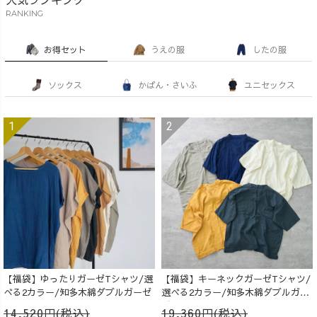
RANKING
お得セット
うえの服
したの服
ソックス
かばん・さいふ
ユニセックス
【福袋】ゆったりガーゼTシャツ/選
【福袋】キーネックガーゼTシャツ/
べる2カラー/知多木綿ダブルガーゼ
選べる2カラー/知多木綿ダブルガー
ゼ
14,520円(税込)
19,360円(税込)