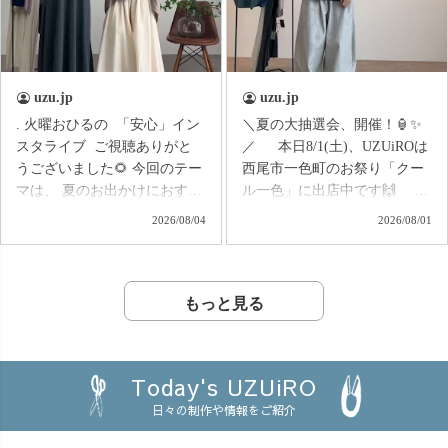
装い新たにリニューアルして
ほど暑くない ❄️お風呂上がり
復刻😍 着用感やサイズ
やルームウェアにも◎ 知
感、細かなポイントは… 📺
多木綿ダブルガーゼのやさし
6/27(土) 16:30〜のインスタラ
い肌触りで、 暑い季節もさら
uzu.jp
uzu.jp
イブで詳しくご紹介します！
っと快適です♪ 実は
. 火曜おひるの 「安心」イン
＼夏の大抽選会、開催！🏮✨
ぜひライブで一緒にチェック
UZUiROクルーの中でも 「家
スタライブ ご視聴ありがと
／ 本日8/1(土)、UZUiROは
してくださいね😊💕
ではこれ一枚で過ごした
うございました🌻 今回のテー
西尾市一色町のお祭り「クー
い！」 という声が出るほど☺️
マは、 夏のお出かけにおすす
ル一色」に出店中です🙌
✨ おうち時間はもちろん、
めコーデ特集！ 帰省や、子ど
お祭りシーズンのワクワク
旅行やお泊まり、また 「肌触
2026/08/04
2026/08/01
もとの水遊び、街へのお出か
を、 オンラインショップでも
りの良い服を着せたい」 とい
けなど、 夏のさまざまなシ
楽しんでいただきたい！
うお母さんから、大切な家族
ーンをイメージしながら、
そんな思いから、 UZUiRO夏
のお誕生日の贈り物にもおす
おすすめのコーディネートを
の大抽選会を開催します🎯
もっと見る
すめです🎁 この夏、 頑張
ご紹介しました◎ 「暑いけ
LINE公式アカウント、または
る自分へのご褒美に🌿 詳
ど、何を着ていこう？」
メルマガに ご登録いただいて
細は、6/20(土)16:30〜の イン
「動きやすさも、おしゃれも
いる方限定で、 お得なクーポ
スタライブにて😊🙌
Today's UZUiRO
両方ほしい！」 「お出かけ
ンが当たるガチャガチャをお
日々の制作や情報をご紹介
先に合わせてコーデを選びた
届け♪ なんと… 🎁 最大
い♪」 そんな夏のお洋服選び
1,500円OFF 🎁 ハズレなし 🎁