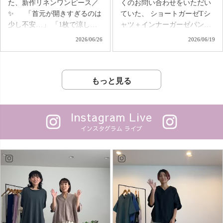
た、新作リネンワンピース／
くのお問い合わせをいただい
を、 今日はみんなで楽しみま
ンツ ・ゆったりガーゼTシャ
✨ 「首元が開きすぎるのは
ていた、 ショートガーゼTシ
しょう😊✨ 📍7/11(土)16:30〜
ツ ・キーネックガーゼロンT
少し不安…」 「1枚で涼しく
ャツ＋インナーガーゼパンツ
uzu.jp Instagramライブでお待
など、定番アイテムが充実🌿
着たいけれど、きちんと見え
サマールームウェアセットが
2026/06/26
2026/06/19
ちしています♪ 💬「買いま
「気になっていたけど、ま
も欲しい。」 そんなお声
販売開始！✨ 「家の中で
す！」のコメントをお忘れな
だ着たことがない」 そんな方
から生まれた、 リネン100%
は、とにかくラクに過ごした
く🤭🔑
は、ぜひスターターシリーズ
の新作ワンピースがいよいよ
い」 「暑い日は締め付けのな
からはじめてみてください♪
登場します😊 定番の人気
い服がいい」 そんな声から生
もっと見る
あなたの“はじめての
アイテム「カジュアルワンピ
まれた、夏のごほうびセット
UZUiRO”はどの一枚ですか？
ース」をベースに、 風が通る
です。 ショートガーゼT
#UZUiRO
軽やかな着心地はそのまま
は、 UZUiRO定番のガーゼT
Instagram Live
に、 首元は安心感のあるデザ
をベースに、 「もう少し丈が
インスタグラム ライブ
インに。 ゆったり着られるの
短いと嬉しい！」 というお客
に、すっきり見えるシルエッ
様の声から誕生。 🌿イン
トで、 着るだけでオシャレが
しなくてもバランスがとりや
楽しめる🙌✨ 体のラインを
すい 🌿ワイドパンツやスカー
拾いにくく、 一枚さらっと着
トにも合わせやすい 🌿首元ゴ
るだけで自然と大人らしくま
ム仕様で着脱もラクちん
とまる一着です🌿 さら
そしてセットのインナーガー
に、5年前に販売していた、
ゼパンツは、 ❄️内ももの汗
TsugihagiガーゼTシャツが、
や張り付きを軽減 ❄️スパッツ