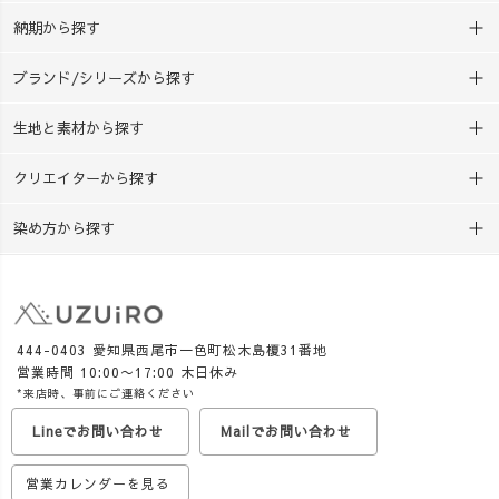
まうものから、 環境のこ
す♪ 「夏休みの工作、まだ
納期から探す
と、 地域資源のこと、 もの
決まってない…！」 という方
づくりのこと。 いろい
は、ぜひチェックしてみてく
ブランド/シリーズから探す
ろな学びへ広げていけるの
ださいね😊
も、草木染めの面白さです。
生地と素材から探す
私自身、10年前までは小学
校・中学校の教師でした。 忙
クリエイターから探す
しい毎日の中で、子どもたち
のために授業を工夫する 先生
染め方から探す
方の大変さを知っているから
こそ、 準備しやすく、授業に
取り入れやすい教材を届けて
いきたいと思っています。
UZUiROでは現在、西尾
444-0403 愛知県西尾市一色町松木島榎31番地
の抹茶を使った「おうち草木
営業時間 10:00〜17:00 木日休み
染めキット」も販売中。
*来店時、事前にご連絡ください
お湯・ボウル・計量カップが
Lineでお問い合わせ
Mailでお問い合わせ
あれば、 火を使わず、約30分
で草木染めを楽しめます🌿
営業カレンダーを見る
夏休みの工作はもちろ