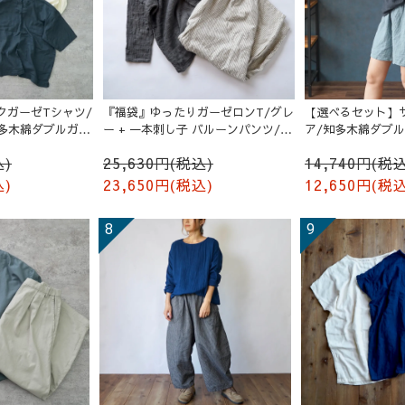
クガーゼTシャツ/
『福袋』ゆったりガーゼロンT/グレ
【選べるセット】
知多木綿ダブルガー
ー + 一本刺し子 バルーンパンツ/生
ア/知多木綿ダブ
成り
込)
25,630円(税込)
14,740円(税込
込)
23,650円(税込)
12,650円(税込