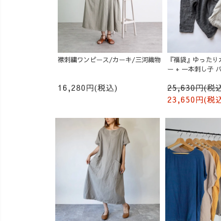
襟刺繍ワンピース/カーキ/三河織物
『福袋』ゆったり
ー + 一本刺し子
成り
16,280円(税込)
25,630円(税
23,650円(税