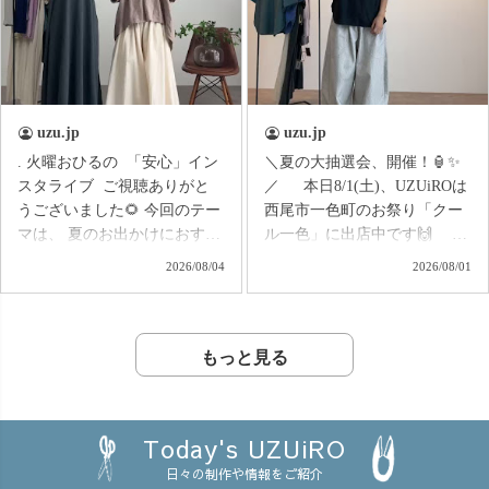
TsugihagiガーゼTシャツが、
や張り付きを軽減 ❄️スパッツ
装い新たにリニューアルして
ほど暑くない ❄️お風呂上がり
復刻😍 着用感やサイズ
やルームウェアにも◎ 知
感、細かなポイントは… 📺
多木綿ダブルガーゼのやさし
6/27(土) 16:30〜のインスタラ
い肌触りで、 暑い季節もさら
uzu.jp
uzu.jp
イブで詳しくご紹介します！
っと快適です♪ 実は
. 火曜おひるの 「安心」イン
＼夏の大抽選会、開催！🏮✨
ぜひライブで一緒にチェック
UZUiROクルーの中でも 「家
スタライブ ご視聴ありがと
／ 本日8/1(土)、UZUiROは
してくださいね😊💕
ではこれ一枚で過ごした
うございました🌻 今回のテー
西尾市一色町のお祭り「クー
い！」 という声が出るほど☺️
マは、 夏のお出かけにおすす
ル一色」に出店中です🙌
✨ おうち時間はもちろん、
めコーデ特集！ 帰省や、子ど
お祭りシーズンのワクワク
旅行やお泊まり、また 「肌触
2026/08/04
2026/08/01
もとの水遊び、街へのお出か
を、 オンラインショップでも
りの良い服を着せたい」 とい
けなど、 夏のさまざまなシ
楽しんでいただきたい！
うお母さんから、大切な家族
ーンをイメージしながら、
そんな思いから、 UZUiRO夏
のお誕生日の贈り物にもおす
おすすめのコーディネートを
の大抽選会を開催します🎯
もっと見る
すめです🎁 この夏、 頑張
ご紹介しました◎ 「暑いけ
LINE公式アカウント、または
る自分へのご褒美に🌿 詳
ど、何を着ていこう？」
メルマガに ご登録いただいて
細は、6/20(土)16:30〜の イン
「動きやすさも、おしゃれも
いる方限定で、 お得なクーポ
スタライブにて😊🙌
Today's UZUiRO
両方ほしい！」 「お出かけ
ンが当たるガチャガチャをお
日々の制作や情報をご紹介
先に合わせてコーデを選びた
届け♪ なんと… 🎁 最大