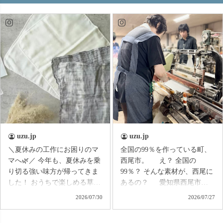
い♪」 そんな夏のお洋服選び
1,500円OFF 🎁 ハズレなし 🎁
のお悩みに寄り添いなが
参加した方全員にクーポンが
ら、 シーンに合わせた着こ
当たります！ 何が出るか
なしをご提案しています。 帰
は、 ガチャを引いてからのお
省には長時間の移動でもラク
楽しみ🤭✨ すでにご登録い
に過ごせるコーデ、 水遊び
ただいている方は、 本日届く
には動きやすく、気軽に着ら
お知らせをぜひチェックして
れるコーデ、 街へのお出か
くださいね📩 お祭りに来
けには、 涼しさを保ちながら
られない方も、 オンラインで
少しきれいめに楽しめるコー
一緒に夏祭り気分を楽しみま
デなど♪ 同じ夏のお出かけで
しょう🏮🌿
も、 行き先や過ごし方によ
って選びたい服はさまざま。
uzu.jp
uzu.jp
これからのお出かけの予定に
＼夏休みの工作にお困りのマ
全国の99％を作っている町、
合わせて、 「このコーデで
マへ🌿／ 今年も、夏休みを乗
西尾市。 え？ 全国の
行こう！」と 思える着こなし
り切る強い味方が帰ってきま
99％？ そんな素材が、西尾に
が見つかれば嬉しいです☺️ ア
した！ おうちで楽しめる草木
あるの？ 愛知県西尾市一
ーカイブも残していますの
染めキットが、リニューアル
色町で、100年以上作られてき
2026/07/30
2026/07/27
で、 見逃した方もぜひゆっ
して販売開始✨ 昨年までは、
た 「三河帯芯」という生地が
くりご覧ください♪ 今回もた
エコバッグを1つ染められるセ
あります。 帯芯とは、着