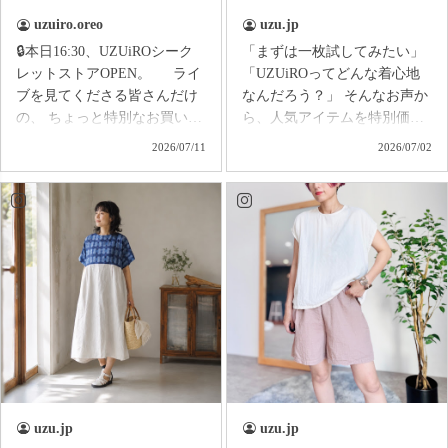
uzuiro.oreo
uzu.jp
🔒本日16:30、UZUiROシーク
「まずは一枚試してみたい」
レットストアOPEN。 ライ
「UZUiROってどんな着心地
ブを見てくださる皆さんだけ
なんだろう？」 そんなお声か
の、 ちょっと特別なお買い物
ら、人気アイテムを特別価格
イベントを開催します✨ ライ
でご用意したのがUZUiROの
2026/07/11
2026/07/02
ブ中に**「買います！」とコ
スターターシリーズ。 ス
メントしてくださった方だけ
ターターシリーズは、あえて
に、特別に【シークレット商
染色をしていない〈生成りカ
品ページ】をお届け📩 今回の
ラー〉。 晒しをしないコ
限定アイテムは… 『ひらりヘ
ットンそのままの色味で、
ムプルオーバー』 歩くたびに
UZUiROのものづくりや素材
裾がひらり。 まるで金魚のし
の気持ちよさを、もっと手に
っぽのように揺れる、 大人か
取りやすい価格でお届けして
わいいシルエットが魅力の一
います。 ふわっと軽く
枚です。 しかも今回は、 Re
て、 肌がよろこぶ気持ちよ
シリーズの一点もの。 各カラ
さ。 ゆったり着られるの
ー・各サイズともに数着の
に、 ちゃんと素敵に見える。
み。 ライブだからこそ出会え
愛知でつくる、毎日に寄り
uzu.jp
uzu.jp
る、 ライブだからこそ買え
添う服を全国にお届けしてい