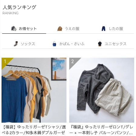
人気ランキング
RANKING
お得セット
うえの服
したの服
ソックス
かばん・さいふ
ユニセックス
【福袋】ゆったりガーゼTシャツ/選
『福袋』ゆったりガーゼロンT/グレ
べる2カラー/知多木綿ダブルガーゼ
ー + 一本刺し子 バルーンパンツ/生