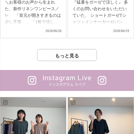
＼お客様のお声から生まれ
『猛暑をガーゼで涼しく』 多
る。 そんな『秘密のお店』
ます♪ 人気の ・バルーンパ
た、新作リネンワンピース／
くのお問い合わせをいただい
を、 今日はみんなで楽しみま
ンツ ・ゆったりガーゼTシャ
✨ 「首元が開きすぎるのは
ていた、 ショートガーゼTシ
しょう😊✨ 📍7/11(土)16:30〜
ツ ・キーネックガーゼロンT
少し不安…」 「1枚で涼しく
ャツ＋インナーガーゼパンツ
uzu.jp Instagramライブでお待
など、定番アイテムが充実🌿
着たいけれど、きちんと見え
サマールームウェアセットが
2026/06/26
2026/06/19
ちしています♪ 💬「買いま
「気になっていたけど、ま
も欲しい。」 そんなお声
販売開始！✨ 「家の中で
す！」のコメントをお忘れな
だ着たことがない」 そんな方
から生まれた、 リネン100%
は、とにかくラクに過ごした
く🤭🔑
は、ぜひスターターシリーズ
の新作ワンピースがいよいよ
い」 「暑い日は締め付けのな
からはじめてみてください♪
登場します😊 定番の人気
い服がいい」 そんな声から生
もっと見る
あなたの“はじめての
アイテム「カジュアルワンピ
まれた、夏のごほうびセット
UZUiRO”はどの一枚ですか？
ース」をベースに、 風が通る
です。 ショートガーゼT
#UZUiRO
軽やかな着心地はそのまま
は、 UZUiRO定番のガーゼT
Instagram Live
に、 首元は安心感のあるデザ
をベースに、 「もう少し丈が
インスタグラム ライブ
インに。 ゆったり着られるの
短いと嬉しい！」 というお客
に、すっきり見えるシルエッ
様の声から誕生。 🌿イン
トで、 着るだけでオシャレが
しなくてもバランスがとりや
楽しめる🙌✨ 体のラインを
すい 🌿ワイドパンツやスカー
拾いにくく、 一枚さらっと着
トにも合わせやすい 🌿首元ゴ
るだけで自然と大人らしくま
ム仕様で着脱もラクちん
とまる一着です🌿 さら
そしてセットのインナーガー
に、5年前に販売していた、
ゼパンツは、 ❄️内ももの汗