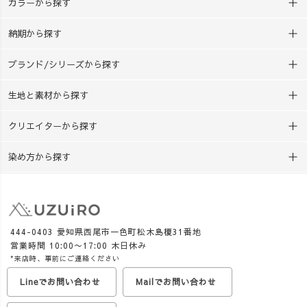
カラーから探す
楽しめる夏休み工作キットで
て、 少しずつ、その背景やも
す♪ 「夏休みの工作、まだ
のづくりをお届けしていきま
納期から探す
決まってない…！」 という方
す。 次回は、 「なぜ帯芯
は、ぜひチェックしてみてく
を服にしようと思ったのか」
ブランド/シリーズから探す
ださいね😊
をご紹介します。
#UZUiRO #三河帯芯 #nishio
生地と素材から探す
クリエイターから探す
染め方から探す
444-0403 愛知県西尾市一色町松木島榎31番地
営業時間 10:00〜17:00 木日休み
*来店時、事前にご連絡ください
Lineでお問い合わせ
Mailでお問い合わせ