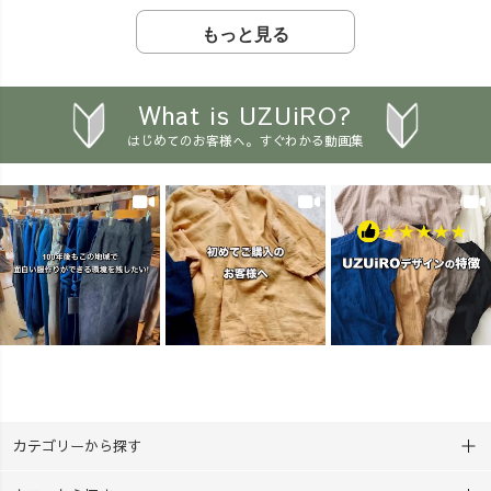
くさんのご視聴・コメントを
ットでしたが、 今年はなん
物の帯の中に入り、 帯の形や
ありがとうございました✨
と、クルーの声から、ガーゼ
ハリを支えるための素材。
もっと見る
「こんなシーンのコーデも見
ハンカチ2枚セットが新登場！
着物を着たことがある方で
てみたい！」など、 リクエ
🙌 兄弟で1枚ずつ染めた
も、 実際にその生地を見たこ
ストやご質問もぜひコメント
り、 親子で違う模様に挑戦し
とがある方は 少ないかもしれ
What is UZUiRO?
でお聞かせください💌
たり、 2枚あるから楽しみ方
ません。 それもそのは
はじめてのお客様へ。すぐわかる動画集
___________________________
も広がります♪ しかも、以
ず。 三河帯芯は、完成し
_____ ［ About UZUiRO ］
前よりお求めやすい価格にな
た帯の中に隠れ、 表からはほ
三河発カジュアルウェアブラ
りました🔥 「工作の準備
とんど見えない素材だからで
ンド。 『らしく、心地よく、
が大変…」 「家が汚れそ
す。 全国の帯芯の多く
着るたび好きになる』 ——
う…」 「最後まで完成できる
が、 この小さな町で作られて
100年後もこの地域で、面白い
かな？」 そんな心配もで
いる。 けれど、その存在
服づくりを。
きるだけ少なく。 用意す
はまだほとんど知られていま
___________________________
るものは、たったの3つ。
せん。 100年以上、見えな
_____ #アラフォーコーデ #
『ボウル・計量カップ・お
いところで 日本の装いを支え
草木染め #着痩せコーデ
湯』だけ。 染料やハンカチ、
てきた生地。 その素材
#UZUiRO #ウズイロ
軍手、手袋など、必要なもの
を、今度は日常で着る服へ。
はセットに入っています。
『三河帯芯を日常へ。
袋の中で染めるので汚れにく
百年続いた見えない素材を、
カテゴリーから探す
く、 事前準備も必要なし😎
今、着る服に。』 9月のク
約30分で完成する、親子で
ラウドファンディングに向け