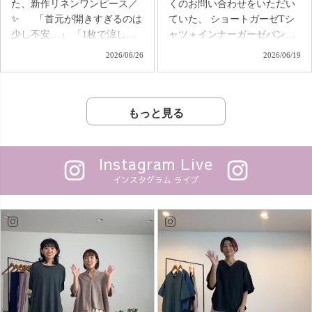
た、新作リネンワンピース／
くのお問い合わせをいただい
を、 今日はみんなで楽しみま
ンツ ・ゆったりガーゼTシャ
✨ 「首元が開きすぎるのは
ていた、 ショートガーゼTシ
しょう😊✨ 📍7/11(土)16:30〜
ツ ・キーネックガーゼロンT
少し不安…」 「1枚で涼しく
ャツ＋インナーガーゼパンツ
uzu.jp Instagramライブでお待
など、定番アイテムが充実🌿
着たいけれど、きちんと見え
サマールームウェアセットが
2026/06/26
2026/06/19
ちしています♪ 💬「買いま
「気になっていたけど、ま
も欲しい。」 そんなお声
販売開始！✨ 「家の中で
す！」のコメントをお忘れな
だ着たことがない」 そんな方
から生まれた、 リネン100%
は、とにかくラクに過ごした
く🤭🔑
は、ぜひスターターシリーズ
の新作ワンピースがいよいよ
い」 「暑い日は締め付けのな
からはじめてみてください♪
登場します😊 定番の人気
い服がいい」 そんな声から生
もっと見る
あなたの“はじめての
アイテム「カジュアルワンピ
まれた、夏のごほうびセット
UZUiRO”はどの一枚ですか？
ース」をベースに、 風が通る
です。 ショートガーゼT
#UZUiRO
軽やかな着心地はそのまま
は、 UZUiRO定番のガーゼT
Instagram Live
に、 首元は安心感のあるデザ
をベースに、 「もう少し丈が
インスタグラム ライブ
インに。 ゆったり着られるの
短いと嬉しい！」 というお客
に、すっきり見えるシルエッ
様の声から誕生。 🌿イン
トで、 着るだけでオシャレが
しなくてもバランスがとりや
楽しめる🙌✨ 体のラインを
すい 🌿ワイドパンツやスカー
拾いにくく、 一枚さらっと着
トにも合わせやすい 🌿首元ゴ
るだけで自然と大人らしくま
ム仕様で着脱もラクちん
とまる一着です🌿 さら
そしてセットのインナーガー
に、5年前に販売していた、
ゼパンツは、 ❄️内ももの汗
TsugihagiガーゼTシャツが、
や張り付きを軽減 ❄️スパッツ