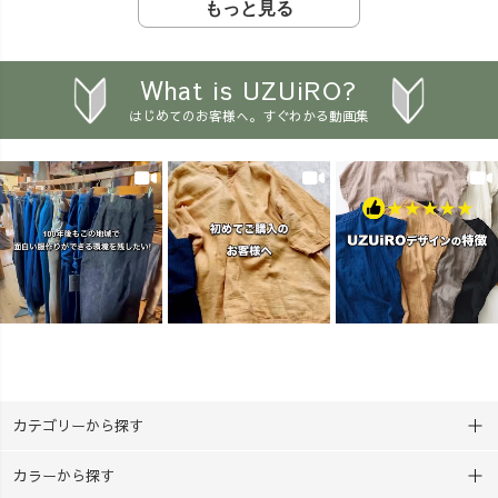
く、 ・・・・・・・・・・
と、クルーの声から、ガーゼ
もっと見る
「こんなシーンのコーデも見
「そのまま授業で使えるこ
ハンカチ2枚セットが新登場！
てみたい！」など、 リクエ
と」 を大切にした、先生方向
🙌 兄弟で1枚ずつ染めた
ストやご質問もぜひコメント
けの実践講座です。 実際に手
り、 親子で違う模様に挑戦し
What is UZUiRO?
でお聞かせください💌
を動かしていただくと、 「わ
たり、 2枚あるから楽しみ方
はじめてのお客様へ。すぐわかる動画集
___________________________
ぁ、きれい！」 「こんな色に
も広がります♪ しかも、以
_____ ［ About UZUiRO ］
なるんだ！」 と、先生方も子
前よりお求めやすい価格にな
三河発カジュアルウェアブラ
どものような笑顔に😊 草木染
りました🔥 「工作の準備
ンド。 『らしく、心地よく、
めには、正解も不正解もあり
が大変…」 「家が汚れそ
着るたび好きになる』 ——
ません。 折り方や輪ゴムの留
う…」 「最後まで完成できる
100年後もこの地域で、面白い
め方、染める時間によって、
かな？」 そんな心配もで
服づくりを。
一人ひとり違う色や模様が生
きるだけ少なく。 用意す
___________________________
まれます。 「みんな違ってい
るものは、たったの3つ。
_____ #アラフォーコーデ #
い」 そんなことも自然に感じ
『ボウル・計量カップ・お
草木染め #着痩せコーデ
られる教材だと思っていま
湯』だけ。 染料やハンカチ、
#UZUiRO #ウズイロ
す。 さらに、西尾市の学校で
軍手、手袋など、必要なもの
は、自校の給食室で給食を作
はセットに入っています。
っている学校が多く、給食に
袋の中で染めるので汚れにく
カテゴリーから探す
使用した玉ねぎの皮を集めれ
く、 事前準備も必要なし😎
ば、それ自体が教材になりま
約30分で完成する、親子で
カラーから探す
す。 普段なら捨ててし
楽しめる夏休み工作キットで