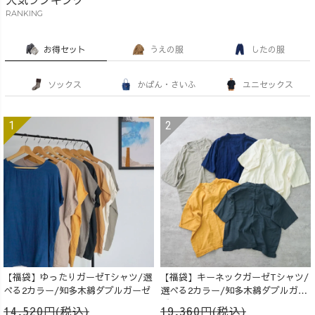
RANKING
お得セット
うえの服
したの服
ソックス
かばん・さいふ
ユニセックス
【福袋】ゆったりガーゼTシャツ/選
【福袋】キーネックガーゼTシャツ/
べる2カラー/知多木綿ダブルガーゼ
選べる2カラー/知多木綿ダブルガー
ゼ
14,520円(税込)
19,360円(税込)