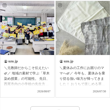
のお悩みに寄り添いなが
参加した方全員にクーポンが
ら、 シーンに合わせた着こ
当たります！ 何が出るか
なしをご提案しています。 帰
は、 ガチャを引いてからのお
省には長時間の移動でもラク
楽しみ🤭✨ すでにご登録い
に過ごせるコーデ、 水遊び
ただいている方は、 本日届く
には動きやすく、気軽に着ら
お知らせをぜひチェックして
れるコーデ、 街へのお出か
くださいね📩 お祭りに来
けには、 涼しさを保ちながら
られない方も、 オンラインで
少しきれいめに楽しめるコー
一緒に夏祭り気分を楽しみま
デなど♪ 同じ夏のお出かけで
しょう🏮🌿
も、 行き先や過ごし方によ
って選びたい服はさまざま。
uzu.jp
uzu.jp
これからのお出かけの予定に
＼元教師だからこそ伝えたい
＼夏休みの工作にお困りのマ
合わせて、 「このコーデで
🌿／ 地域の素材で学ぶ「草木
マへ🌿／ 今年も、夏休みを乗
行こう！」と 思える着こなし
染め授業」の可能性。 先日、
り切る強い味方が帰ってきま
が見つかれば嬉しいです☺️ ア
西尾市内の小学校の先生方に
した！ おうちで楽しめる草木
ーカイブも残していますの
お招きいただき、 玉ねぎの皮
染めキットが、リニューアル
2026/08/07
2026/07/30
で、 見逃した方もぜひゆっ
を使った草木染めの出張講座
して販売開始✨ 昨年までは、
くりご覧ください♪ 今回もた
を開催しました。 今回は、た
エコバッグを1つ染められるセ
くさんのご視聴・コメントを
だ染めて楽しむだけではな
ットでしたが、 今年はなん
ありがとうございました✨