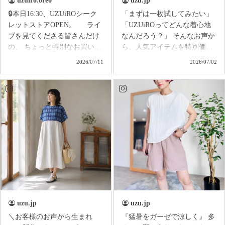
uzuiro.oreo
uzu.jp
🔒本日16:30、UZUiROシーク
「まずは一枚試してみたい」
レットストアOPEN。 ライ
「UZUiROってどんな着心地
ブを見てくださる皆さんだけ
なんだろう？」 そんなお声か
の、 ちょっと特別なお買い物
ら、人気アイテムを特別価格
イベントを開催します✨ ライ
でご用意したのがUZUiROの
2026/07/11
2026/07/02
ブ中に**「買います！」とコ
スターターシリーズ。 ス
メントしてくださった方だけ
ターターシリーズは、あえて
に、特別に【シークレット商
染色をしていない〈生成りカ
品ページ】をお届け📩 今回の
ラー〉。 晒しをしないコ
限定アイテムは… 『ひらりヘ
ットンそのままの色味で、
ムプルオーバー』 歩くたびに
UZUiROのものづくりや素材
裾がひらり。 まるで金魚のし
の気持ちよさを、もっと手に
っぽのように揺れる、 大人か
取りやすい価格でお届けして
わいいシルエットが魅力の一
います。 ふわっと軽く
枚です。 しかも今回は、 Re
て、 肌がよろこぶ気持ちよ
シリーズの一点もの。 各カラ
さ。 ゆったり着られるの
ー・各サイズともに数着の
に、 ちゃんと素敵に見える。
み。 ライブだからこそ出会え
愛知でつくる、毎日に寄り
uzu.jp
uzu.jp
る、 ライブだからこそ買え
添う服を全国にお届けしてい
＼お客様のお声から生まれ
『猛暑をガーゼで涼しく』 多
る。 そんな『秘密のお店』
ます♪ 人気の ・バルーンパ