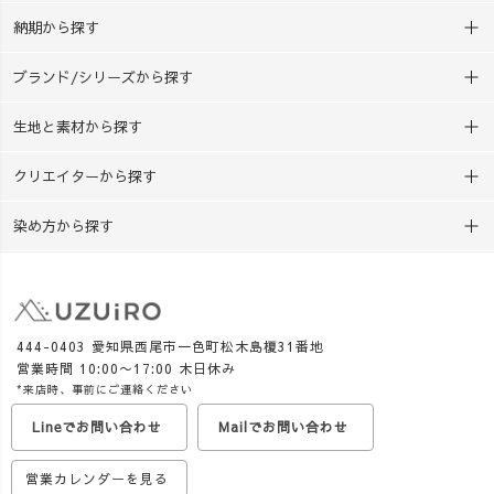
まうものから、 環境のこ
す♪ 「夏休みの工作、まだ
納期から探す
と、 地域資源のこと、 もの
決まってない…！」 という方
づくりのこと。 いろい
は、ぜひチェックしてみてく
ブランド/シリーズから探す
ろな学びへ広げていけるの
ださいね😊
も、草木染めの面白さです。
生地と素材から探す
私自身、10年前までは小学
校・中学校の教師でした。 忙
クリエイターから探す
しい毎日の中で、子どもたち
のために授業を工夫する 先生
染め方から探す
方の大変さを知っているから
こそ、 準備しやすく、授業に
取り入れやすい教材を届けて
いきたいと思っています。
UZUiROでは現在、西尾
444-0403 愛知県西尾市一色町松木島榎31番地
の抹茶を使った「おうち草木
営業時間 10:00〜17:00 木日休み
染めキット」も販売中。
*来店時、事前にご連絡ください
お湯・ボウル・計量カップが
Lineでお問い合わせ
Mailでお問い合わせ
あれば、 火を使わず、約30分
で草木染めを楽しめます🌿
営業カレンダーを見る
夏休みの工作はもちろ