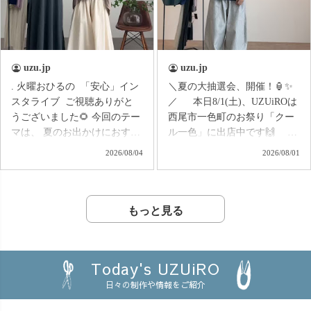
装い新たにリニューアルして
ほど暑くない ❄️お風呂上がり
復刻😍 着用感やサイズ
やルームウェアにも◎ 知
感、細かなポイントは… 📺
多木綿ダブルガーゼのやさし
6/27(土) 16:30〜のインスタラ
い肌触りで、 暑い季節もさら
uzu.jp
uzu.jp
イブで詳しくご紹介します！
っと快適です♪ 実は
. 火曜おひるの 「安心」イン
＼夏の大抽選会、開催！🏮✨
ぜひライブで一緒にチェック
UZUiROクルーの中でも 「家
スタライブ ご視聴ありがと
／ 本日8/1(土)、UZUiROは
してくださいね😊💕
ではこれ一枚で過ごした
うございました🌻 今回のテー
西尾市一色町のお祭り「クー
い！」 という声が出るほど☺️
マは、 夏のお出かけにおすす
ル一色」に出店中です🙌
✨ おうち時間はもちろん、
めコーデ特集！ 帰省や、子ど
お祭りシーズンのワクワク
旅行やお泊まり、また 「肌触
2026/08/04
2026/08/01
もとの水遊び、街へのお出か
を、 オンラインショップでも
りの良い服を着せたい」 とい
けなど、 夏のさまざまなシ
楽しんでいただきたい！
うお母さんから、大切な家族
ーンをイメージしながら、
そんな思いから、 UZUiRO夏
のお誕生日の贈り物にもおす
おすすめのコーディネートを
の大抽選会を開催します🎯
もっと見る
すめです🎁 この夏、 頑張
ご紹介しました◎ 「暑いけ
LINE公式アカウント、または
る自分へのご褒美に🌿 詳
ど、何を着ていこう？」
メルマガに ご登録いただいて
細は、6/20(土)16:30〜の イン
「動きやすさも、おしゃれも
いる方限定で、 お得なクーポ
スタライブにて😊🙌
Today's UZUiRO
両方ほしい！」 「お出かけ
ンが当たるガチャガチャをお
日々の制作や情報をご紹介
先に合わせてコーデを選びた
届け♪ なんと… 🎁 最大
い♪」 そんな夏のお洋服選び
1,500円OFF 🎁 ハズレなし 🎁