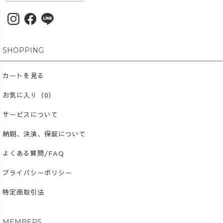
ん、 「どうして色が変わる
の？」から自由研究へ広げる
こともできます。 これ
からは、ご家庭向けだけでな
く、学校やクラス単位で使え
SHOPPING
る教材づくりにも少しずつ取
り組んでいきます。 子ど
カートを見る
もたちが、自分の住んでいる
地域をもっと好きになる。 そ
お気に入り（0）
んなきっかけを、ものづくり
サービスについて
を通して届けていけたら嬉し
いです😊 #UZUiRO #草
納期、決済、保証について
木染め #自由研究 #夏休み工
作
よくある質問/FAQ
プライバシーポリシー
特定商取引法
MEMBERS