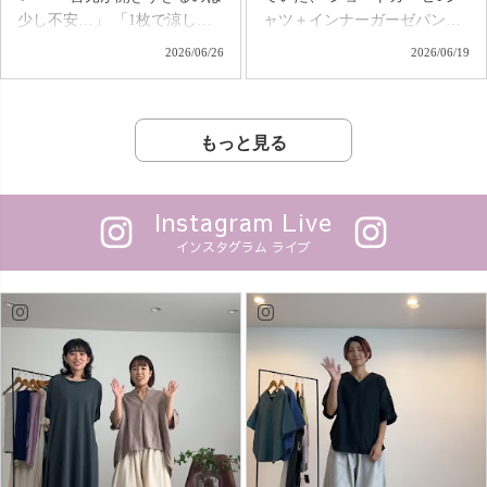
しょう😊✨ 📍7/11(土)16:30〜
ツ ・キーネックガーゼロンT
少し不安…」 「1枚で涼しく
ャツ＋インナーガーゼパンツ
uzu.jp Instagramライブでお待
など、定番アイテムが充実🌿
着たいけれど、きちんと見え
サマールームウェアセットが
2026/06/26
2026/06/19
ちしています♪ 💬「買いま
「気になっていたけど、ま
も欲しい。」 そんなお声
販売開始！✨ 「家の中で
す！」のコメントをお忘れな
だ着たことがない」 そんな方
から生まれた、 リネン100%
は、とにかくラクに過ごした
く🤭🔑
は、ぜひスターターシリーズ
の新作ワンピースがいよいよ
い」 「暑い日は締め付けのな
からはじめてみてください♪
登場します😊 定番の人気
い服がいい」 そんな声から生
もっと見る
あなたの“はじめての
アイテム「カジュアルワンピ
まれた、夏のごほうびセット
UZUiRO”はどの一枚ですか？
ース」をベースに、 風が通る
です。 ショートガーゼT
#UZUiRO
軽やかな着心地はそのまま
は、 UZUiRO定番のガーゼT
Instagram Live
に、 首元は安心感のあるデザ
をベースに、 「もう少し丈が
インスタグラム ライブ
インに。 ゆったり着られるの
短いと嬉しい！」 というお客
に、すっきり見えるシルエッ
様の声から誕生。 🌿イン
トで、 着るだけでオシャレが
しなくてもバランスがとりや
楽しめる🙌✨ 体のラインを
すい 🌿ワイドパンツやスカー
拾いにくく、 一枚さらっと着
トにも合わせやすい 🌿首元ゴ
るだけで自然と大人らしくま
ム仕様で着脱もラクちん
とまる一着です🌿 さら
そしてセットのインナーガー
に、5年前に販売していた、
ゼパンツは、 ❄️内ももの汗
TsugihagiガーゼTシャツが、
や張り付きを軽減 ❄️スパッツ
装い新たにリニューアルして
ほど暑くない ❄️お風呂上がり