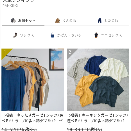
RANKING
お得セット
うえの服
したの服
ソックス
かばん・さいふ
ユニセックス
【福袋】ゆったりガーゼTシャツ/選
【福袋】キーネックガーゼTシャツ/
べる2カラー/知多木綿ダブルガーゼ
選べる2カラー/知多木綿ダブルガー
ゼ
14,520円(税込)
19,360円(税込)