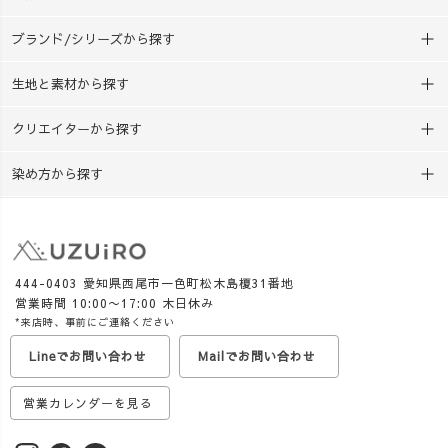
と、 地域資源のこと、 もの
決まってない…！」 という方
づくりのこと。 いろい
は、ぜひチェックしてみてく
ブランド/シリーズから探す
ろな学びへ広げていけるの
ださいね😊
も、草木染めの面白さです。
生地と素材から探す
私自身、10年前までは小学
校・中学校の教師でした。 忙
クリエイターから探す
しい毎日の中で、子どもたち
のために授業を工夫する 先生
染め方から探す
方の大変さを知っているから
こそ、 準備しやすく、授業に
取り入れやすい教材を届けて
いきたいと思っています。
UZUiROでは現在、西尾
444-0403 愛知県西尾市一色町松木島榎31番地
の抹茶を使った「おうち草木
営業時間 10:00〜17:00 木日休み
染めキット」も販売中。
*来店時、事前にご連絡ください
お湯・ボウル・計量カップが
Lineでお問い合わせ
Mailでお問い合わせ
あれば、 火を使わず、約30分
で草木染めを楽しめます🌿
営業カレンダーを見る
夏休みの工作はもちろ
ん、 「どうして色が変わる