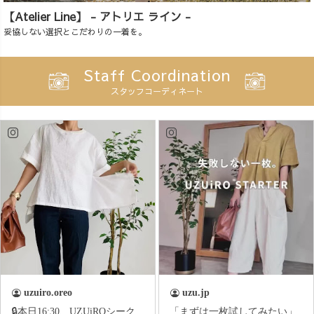
【Atelier Line】 - アトリエ ライン -
妥協しない選択とこだわりの一着を。
Staff Coordination
スタッフコーディネート
uzuiro.oreo
uzu.jp
🔒本日16:30、UZUiROシーク
「まずは一枚試してみたい」