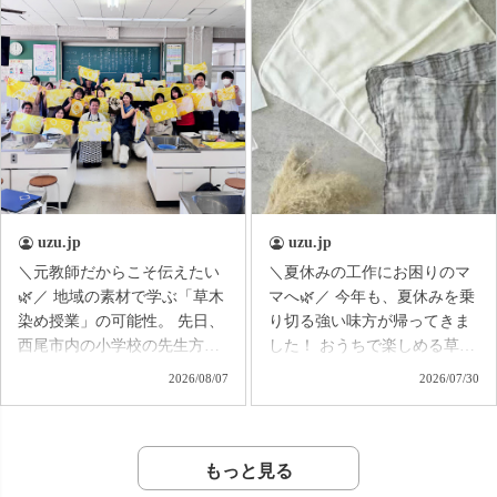
なしをご提案しています。 帰
は、 ガチャを引いてからのお
省には長時間の移動でもラク
楽しみ🤭✨ すでにご登録い
に過ごせるコーデ、 水遊び
ただいている方は、 本日届く
には動きやすく、気軽に着ら
お知らせをぜひチェックして
れるコーデ、 街へのお出か
くださいね📩 お祭りに来
けには、 涼しさを保ちながら
られない方も、 オンラインで
少しきれいめに楽しめるコー
一緒に夏祭り気分を楽しみま
デなど♪ 同じ夏のお出かけで
しょう🏮🌿
も、 行き先や過ごし方によ
って選びたい服はさまざま。
uzu.jp
uzu.jp
これからのお出かけの予定に
＼元教師だからこそ伝えたい
＼夏休みの工作にお困りのマ
合わせて、 「このコーデで
🌿／ 地域の素材で学ぶ「草木
マへ🌿／ 今年も、夏休みを乗
行こう！」と 思える着こなし
染め授業」の可能性。 先日、
り切る強い味方が帰ってきま
が見つかれば嬉しいです☺️ ア
西尾市内の小学校の先生方に
した！ おうちで楽しめる草木
ーカイブも残していますの
お招きいただき、 玉ねぎの皮
染めキットが、リニューアル
2026/08/07
2026/07/30
で、 見逃した方もぜひゆっ
を使った草木染めの出張講座
して販売開始✨ 昨年までは、
くりご覧ください♪ 今回もた
を開催しました。 今回は、た
エコバッグを1つ染められるセ
くさんのご視聴・コメントを
だ染めて楽しむだけではな
ットでしたが、 今年はなん
ありがとうございました✨
く、 ・・・・・・・・・・
と、クルーの声から、ガーゼ
もっと見る
「こんなシーンのコーデも見
「そのまま授業で使えるこ
ハンカチ2枚セットが新登場！