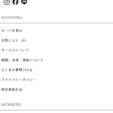
の？」から自由研究へ広げる
こともできます。 これ
からは、ご家庭向けだけでな
く、学校やクラス単位で使え
SHOPPING
る教材づくりにも少しずつ取
り組んでいきます。 子ど
カートを見る
もたちが、自分の住んでいる
地域をもっと好きになる。 そ
お気に入り（0）
んなきっかけを、ものづくり
サービスについて
を通して届けていけたら嬉し
いです😊 #UZUiRO #草
納期、決済、保証について
木染め #自由研究 #夏休み工
作
よくある質問/FAQ
プライバシーポリシー
特定商取引法
MEMBERS