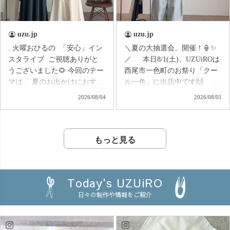
復刻😍 着用感やサイズ
やルームウェアにも◎ 知
感、細かなポイントは… 📺
多木綿ダブルガーゼのやさし
6/27(土) 16:30〜のインスタラ
い肌触りで、 暑い季節もさら
uzu.jp
uzu.jp
イブで詳しくご紹介します！
っと快適です♪ 実は
. 火曜おひるの 「安心」イン
＼夏の大抽選会、開催！🏮✨
ぜひライブで一緒にチェック
UZUiROクルーの中でも 「家
スタライブ ご視聴ありがと
／ 本日8/1(土)、UZUiROは
してくださいね😊💕
ではこれ一枚で過ごした
うございました🌻 今回のテー
西尾市一色町のお祭り「クー
い！」 という声が出るほど☺️
マは、 夏のお出かけにおすす
ル一色」に出店中です🙌
✨ おうち時間はもちろん、
めコーデ特集！ 帰省や、子ど
お祭りシーズンのワクワク
旅行やお泊まり、また 「肌触
2026/08/04
2026/08/01
もとの水遊び、街へのお出か
を、 オンラインショップでも
りの良い服を着せたい」 とい
けなど、 夏のさまざまなシ
楽しんでいただきたい！
うお母さんから、大切な家族
ーンをイメージしながら、
そんな思いから、 UZUiRO夏
のお誕生日の贈り物にもおす
おすすめのコーディネートを
の大抽選会を開催します🎯
もっと見る
すめです🎁 この夏、 頑張
ご紹介しました◎ 「暑いけ
LINE公式アカウント、または
る自分へのご褒美に🌿 詳
ど、何を着ていこう？」
メルマガに ご登録いただいて
細は、6/20(土)16:30〜の イン
「動きやすさも、おしゃれも
いる方限定で、 お得なクーポ
スタライブにて😊🙌
Today's UZUiRO
両方ほしい！」 「お出かけ
ンが当たるガチャガチャをお
日々の制作や情報をご紹介
先に合わせてコーデを選びた
届け♪ なんと… 🎁 最大
い♪」 そんな夏のお洋服選び
1,500円OFF 🎁 ハズレなし 🎁
のお悩みに寄り添いなが
参加した方全員にクーポンが
ら、 シーンに合わせた着こ
当たります！ 何が出るか