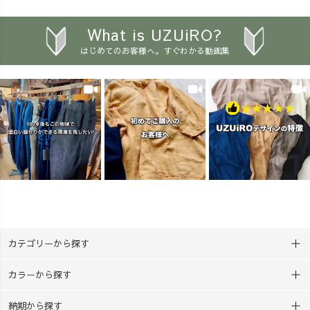
てみたい！」など、 リクエ
と」 を大切にした、先生方向
🙌 兄弟で1枚ずつ染めた
ストやご質問もぜひコメント
けの実践講座です。 実際に手
り、 親子で違う模様に挑戦し
What is UZUiRO?
でお聞かせください💌
を動かしていただくと、 「わ
たり、 2枚あるから楽しみ方
はじめてのお客様へ。すぐわかる動画集
___________________________
ぁ、きれい！」 「こんな色に
も広がります♪ しかも、以
_____ ［ About UZUiRO ］
なるんだ！」 と、先生方も子
前よりお求めやすい価格にな
三河発カジュアルウェアブラ
どものような笑顔に😊 草木染
りました🔥 「工作の準備
ンド。 『らしく、心地よく、
めには、正解も不正解もあり
が大変…」 「家が汚れそ
着るたび好きになる』 ——
ません。 折り方や輪ゴムの留
う…」 「最後まで完成できる
100年後もこの地域で、面白い
め方、染める時間によって、
かな？」 そんな心配もで
服づくりを。
一人ひとり違う色や模様が生
きるだけ少なく。 用意す
___________________________
まれます。 「みんな違ってい
るものは、たったの3つ。
_____ #アラフォーコーデ #
い」 そんなことも自然に感じ
『ボウル・計量カップ・お
草木染め #着痩せコーデ
られる教材だと思っていま
湯』だけ。 染料やハンカチ、
#UZUiRO #ウズイロ
す。 さらに、西尾市の学校で
軍手、手袋など、必要なもの
は、自校の給食室で給食を作
はセットに入っています。
っている学校が多く、給食に
袋の中で染めるので汚れにく
カテゴリーから探す
使用した玉ねぎの皮を集めれ
く、 事前準備も必要なし😎
ば、それ自体が教材になりま
約30分で完成する、親子で
カラーから探す
す。 普段なら捨ててし
楽しめる夏休み工作キットで
まうものから、 環境のこ
す♪ 「夏休みの工作、まだ
納期から探す