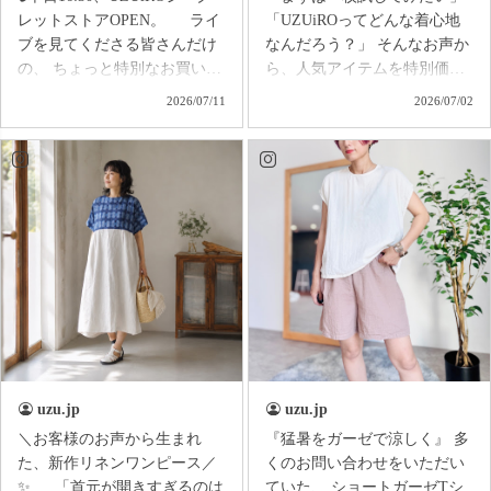
レットストアOPEN。 ライ
「UZUiROってどんな着心地
ブを見てくださる皆さんだけ
なんだろう？」 そんなお声か
の、 ちょっと特別なお買い物
ら、人気アイテムを特別価格
イベントを開催します✨ ライ
でご用意したのがUZUiROの
2026/07/11
2026/07/02
ブ中に**「買います！」とコ
スターターシリーズ。 ス
メントしてくださった方だけ
ターターシリーズは、あえて
に、特別に【シークレット商
染色をしていない〈生成りカ
品ページ】をお届け📩 今回の
ラー〉。 晒しをしないコ
限定アイテムは… 『ひらりヘ
ットンそのままの色味で、
ムプルオーバー』 歩くたびに
UZUiROのものづくりや素材
裾がひらり。 まるで金魚のし
の気持ちよさを、もっと手に
っぽのように揺れる、 大人か
取りやすい価格でお届けして
わいいシルエットが魅力の一
います。 ふわっと軽く
枚です。 しかも今回は、 Re
て、 肌がよろこぶ気持ちよ
シリーズの一点もの。 各カラ
さ。 ゆったり着られるの
ー・各サイズともに数着の
に、 ちゃんと素敵に見える。
み。 ライブだからこそ出会え
愛知でつくる、毎日に寄り
uzu.jp
uzu.jp
る、 ライブだからこそ買え
添う服を全国にお届けしてい
＼お客様のお声から生まれ
『猛暑をガーゼで涼しく』 多
る。 そんな『秘密のお店』
ます♪ 人気の ・バルーンパ
た、新作リネンワンピース／
くのお問い合わせをいただい
を、 今日はみんなで楽しみま
ンツ ・ゆったりガーゼTシャ
✨ 「首元が開きすぎるのは
ていた、 ショートガーゼTシ