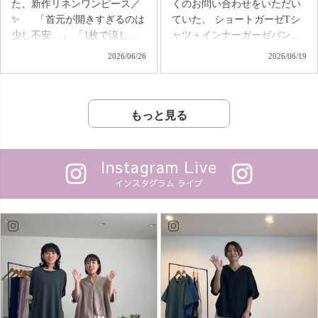
た、新作リネンワンピース／
くのお問い合わせをいただい
を、 今日はみんなで楽しみま
ンツ ・ゆったりガーゼTシャ
✨ 「首元が開きすぎるのは
ていた、 ショートガーゼTシ
しょう😊✨ 📍7/11(土)16:30〜
ツ ・キーネックガーゼロンT
少し不安…」 「1枚で涼しく
ャツ＋インナーガーゼパンツ
uzu.jp Instagramライブでお待
など、定番アイテムが充実🌿
着たいけれど、きちんと見え
サマールームウェアセットが
2026/06/26
2026/06/19
ちしています♪ 💬「買いま
「気になっていたけど、ま
も欲しい。」 そんなお声
販売開始！✨ 「家の中で
す！」のコメントをお忘れな
だ着たことがない」 そんな方
から生まれた、 リネン100%
は、とにかくラクに過ごした
く🤭🔑
は、ぜひスターターシリーズ
の新作ワンピースがいよいよ
い」 「暑い日は締め付けのな
からはじめてみてください♪
登場します😊 定番の人気
い服がいい」 そんな声から生
もっと見る
あなたの“はじめての
アイテム「カジュアルワンピ
まれた、夏のごほうびセット
UZUiRO”はどの一枚ですか？
ース」をベースに、 風が通る
です。 ショートガーゼT
#UZUiRO
軽やかな着心地はそのまま
は、 UZUiRO定番のガーゼT
Instagram Live
に、 首元は安心感のあるデザ
をベースに、 「もう少し丈が
インスタグラム ライブ
インに。 ゆったり着られるの
短いと嬉しい！」 というお客
に、すっきり見えるシルエッ
様の声から誕生。 🌿イン
トで、 着るだけでオシャレが
しなくてもバランスがとりや
楽しめる🙌✨ 体のラインを
すい 🌿ワイドパンツやスカー
拾いにくく、 一枚さらっと着
トにも合わせやすい 🌿首元ゴ
るだけで自然と大人らしくま
ム仕様で着脱もラクちん
とまる一着です🌿 さら
そしてセットのインナーガー
に、5年前に販売していた、
ゼパンツは、 ❄️内ももの汗
TsugihagiガーゼTシャツが、
や張り付きを軽減 ❄️スパッツ