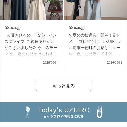
装い新たにリニューアルして
ほど暑くない ❄️お風呂上がり
復刻😍 着用感やサイズ
やルームウェアにも◎ 知
感、細かなポイントは… 📺
多木綿ダブルガーゼのやさし
6/27(土) 16:30〜のインスタラ
い肌触りで、 暑い季節もさら
uzu.jp
uzu.jp
イブで詳しくご紹介します！
っと快適です♪ 実は
. 火曜おひるの 「安心」イン
＼夏の大抽選会、開催！🏮✨
ぜひライブで一緒にチェック
UZUiROクルーの中でも 「家
スタライブ ご視聴ありがと
／ 本日8/1(土)、UZUiROは
してくださいね😊💕
ではこれ一枚で過ごした
うございました🌻 今回のテー
西尾市一色町のお祭り「クー
い！」 という声が出るほど☺️
マは、 夏のお出かけにおすす
ル一色」に出店中です🙌
✨ おうち時間はもちろん、
めコーデ特集！ 帰省や、子ど
お祭りシーズンのワクワク
旅行やお泊まり、また 「肌触
2026/08/04
2026/08/01
もとの水遊び、街へのお出か
を、 オンラインショップでも
りの良い服を着せたい」 とい
けなど、 夏のさまざまなシ
楽しんでいただきたい！
うお母さんから、大切な家族
ーンをイメージしながら、
そんな思いから、 UZUiRO夏
のお誕生日の贈り物にもおす
おすすめのコーディネートを
の大抽選会を開催します🎯
もっと見る
すめです🎁 この夏、 頑張
ご紹介しました◎ 「暑いけ
LINE公式アカウント、または
る自分へのご褒美に🌿 詳
ど、何を着ていこう？」
メルマガに ご登録いただいて
細は、6/20(土)16:30〜の イン
「動きやすさも、おしゃれも
いる方限定で、 お得なクーポ
スタライブにて😊🙌
Today's UZUiRO
両方ほしい！」 「お出かけ
ンが当たるガチャガチャをお
日々の制作や情報をご紹介
先に合わせてコーデを選びた
届け♪ なんと… 🎁 最大
い♪」 そんな夏のお洋服選び
1,500円OFF 🎁 ハズレなし 🎁