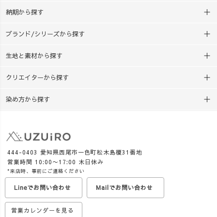
まうものから、 環境のこ
す♪ 「夏休みの工作、まだ
納期から探す
と、 地域資源のこと、 もの
決まってない…！」 という方
づくりのこと。 いろい
は、ぜひチェックしてみてく
ブランド/シリーズから探す
ろな学びへ広げていけるの
ださいね😊
も、草木染めの面白さです。
生地と素材から探す
私自身、10年前までは小学
校・中学校の教師でした。 忙
クリエイターから探す
しい毎日の中で、子どもたち
のために授業を工夫する 先生
染め方から探す
方の大変さを知っているから
こそ、 準備しやすく、授業に
取り入れやすい教材を届けて
いきたいと思っています。
UZUiROでは現在、西尾
444-0403 愛知県西尾市一色町松木島榎31番地
の抹茶を使った「おうち草木
営業時間 10:00〜17:00 木日休み
染めキット」も販売中。
*来店時、事前にご連絡ください
お湯・ボウル・計量カップが
Lineでお問い合わせ
Mailでお問い合わせ
あれば、 火を使わず、約30分
で草木染めを楽しめます🌿
営業カレンダーを見る
夏休みの工作はもちろ