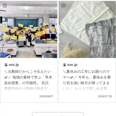
のお悩みに寄り添いなが
参加した方全員にクーポンが
ら、 シーンに合わせた着こ
当たります！ 何が出るか
なしをご提案しています。 帰
は、 ガチャを引いてからのお
省には長時間の移動でもラク
楽しみ🤭✨ すでにご登録い
に過ごせるコーデ、 水遊び
ただいている方は、 本日届く
には動きやすく、気軽に着ら
お知らせをぜひチェックして
れるコーデ、 街へのお出か
くださいね📩 お祭りに来
けには、 涼しさを保ちながら
られない方も、 オンラインで
少しきれいめに楽しめるコー
一緒に夏祭り気分を楽しみま
デなど♪ 同じ夏のお出かけで
しょう🏮🌿
も、 行き先や過ごし方によ
って選びたい服はさまざま。
uzu.jp
uzu.jp
これからのお出かけの予定に
＼元教師だからこそ伝えたい
＼夏休みの工作にお困りのマ
合わせて、 「このコーデで
🌿／ 地域の素材で学ぶ「草木
マへ🌿／ 今年も、夏休みを乗
行こう！」と 思える着こなし
染め授業」の可能性。 先日、
り切る強い味方が帰ってきま
が見つかれば嬉しいです☺️ ア
西尾市内の小学校の先生方に
した！ おうちで楽しめる草木
ーカイブも残していますの
お招きいただき、 玉ねぎの皮
染めキットが、リニューアル
2026/08/07
2026/07/30
で、 見逃した方もぜひゆっ
を使った草木染めの出張講座
して販売開始✨ 昨年までは、
くりご覧ください♪ 今回もた
を開催しました。 今回は、た
エコバッグを1つ染められるセ
くさんのご視聴・コメントを
だ染めて楽しむだけではな
ットでしたが、 今年はなん
ありがとうございました✨