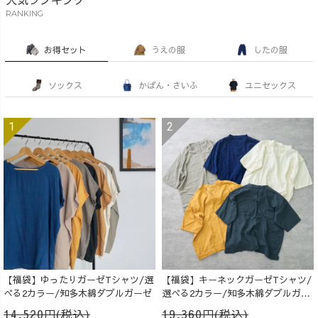
RANKING
お得セット
うえの服
したの服
ソックス
かばん・さいふ
ユニセックス
【福袋】ゆったりガーゼTシャツ/選
【福袋】キーネックガーゼTシャツ/
べる2カラー/知多木綿ダブルガーゼ
選べる2カラー/知多木綿ダブルガー
ゼ
14,520円(税込)
19,360円(税込)