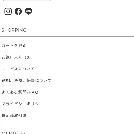
ん、 「どうして色が変わる
の？」から自由研究へ広げる
こともできます。 これ
からは、ご家庭向けだけでな
く、学校やクラス単位で使え
SHOPPING
る教材づくりにも少しずつ取
り組んでいきます。 子ど
カートを見る
もたちが、自分の住んでいる
地域をもっと好きになる。 そ
お気に入り（0）
んなきっかけを、ものづくり
サービスについて
を通して届けていけたら嬉し
いです😊 #UZUiRO #草
納期、決済、保証について
木染め #自由研究 #夏休み工
作
よくある質問/FAQ
プライバシーポリシー
特定商取引法
MEMBERS