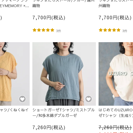
ックサマーブラウ
リネンまだらストール/ブルー/遠州
リネンまだらストー
YMEMORY ×
織物
州織物
)
7,700円(税込)
7,700円(税込)
3件
3件
ャツ/くねくねイ
ショートガーゼTシャツ/ミストブル
はじめてのUZUiR
ー/知多木綿ダブルガーゼ
ゼTシャツ（生成り）
7,260円(税込)
7,260円(税込)