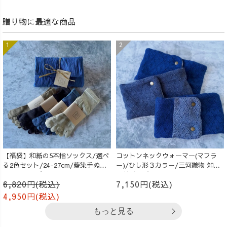
贈り物に最適な商品
【福袋】和紙の5本指ソックス/選べ
コットンネックウォーマー(マフラ
る2色セット/24-27cm/藍染手ぬぐ
ー)/ひし形３カラー/三河織物 知多
いラッピング付
木綿ガーゼ
6,820円(税込)
7,150円(税込)
4,950円(税込)
もっと見る