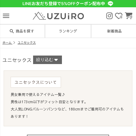
menu
0
0
search
商品を探す
ランキング
新着商品
ホーム
ユニセックス
ユニセックス
絞り込む
ユニセックスについて
男女兼用で使えるアイテム一覧♪
男性は173cm以下がフィット目安となります。
大人気LONGバルーンパンツなど、180cmまでご着用可のアイテムも
あります！