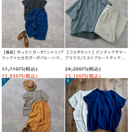
【福袋】ゆったりガーゼTシャツ/ブ
【コラボセット】ピンタックサマー
ラック＋七分丈ガーゼバルーンパン
ブラウス/ミストブルー＋タックバ
ツ /ブルー
ルーンパンツ/グレージュ
17,710円(税込)
24,200円(税込)
15,950円(税込)
23,100円(税込)