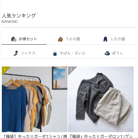
人気ランキング
RANKING
お得セット
うえの服
したの服
ソックス
かばん・さいふ
ぼうし
【福袋】ゆったりガーゼTシャツ/選
『福袋』ゆったりガーゼロンT/グレ