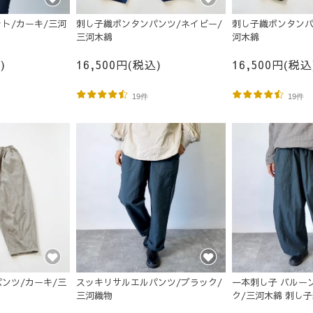
ト/カーキ/三河
刺し子織ボンタンパンツ/ネイビー/
刺し子織ボンタンパ
三河木綿
河木綿
)
16,500円(税込)
16,500円(税込
19件
19件
ンツ/カーキ/三
スッキリサルエルパンツ/ブラック/
一本刺し子 バルー
三河織物
ク/三河木綿 刺し