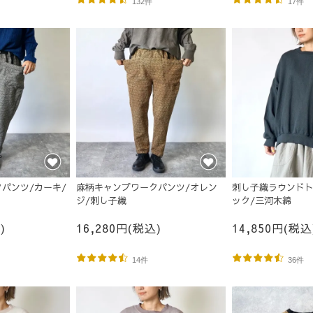
132件
17件
パンツ/カーキ/
麻柄キャンプワークパンツ/オレン
刺し子織ラウンドト
ジ/刺し子織
ック/三河木綿
)
16,280円(税込)
14,850円(税込
14件
36件