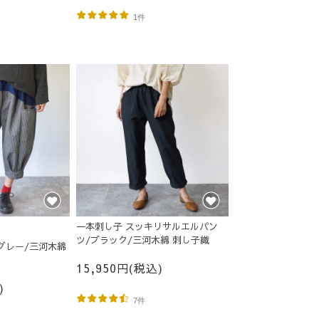
1件
一本刺し子 スッキリサルエルパン
ツ/ブラック/三河木綿 刺し子織
グレー/三河木綿
15,950円(税込)
)
7件