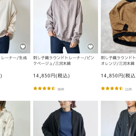
レーナー/生成
刺し子織ラウンドトレーナー/ピン
刺し子織ラウンドト
クベージュ/三河木綿
オレンジ/三河木綿
)
14,850円(税込)
14,850円(税込
36件
11件