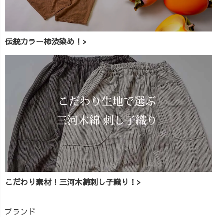
伝統カラー柿渋染め！>
こだわり素材！三河木綿刺し子織り！>
ブランド