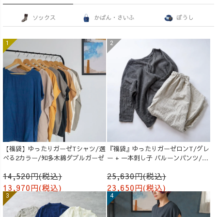
ソックス
かばん・さいふ
ぼうし
【福袋】ゆったりガーゼTシャツ/選
『福袋』ゆったりガーゼロンT/グレ
べる2カラー/知多木綿ダブルガーゼ
ー + 一本刺し子 バルーンパンツ/生
成り
14,520円(税込)
25,630円(税込)
13,970円(税込)
23,650円(税込)