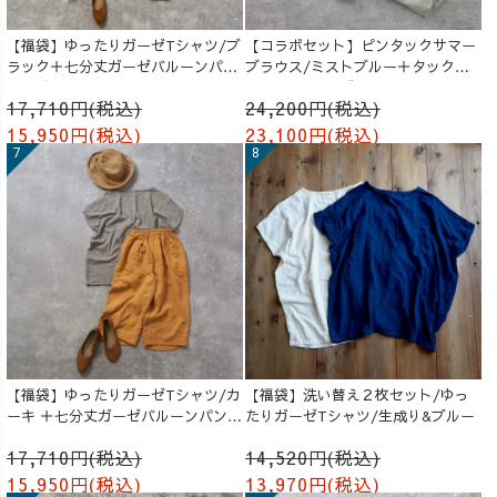
【福袋】ゆったりガーゼTシャツ/ブ
【コラボセット】ピンタックサマー
ラック＋七分丈ガーゼバルーンパン
ブラウス/ミストブルー＋タックバ
ツ /ブルー
ルーンパンツ/グレージュ
17,710円(税込)
24,200円(税込)
15,950円(税込)
23,100円(税込)
【福袋】ゆったりガーゼTシャツ/カ
【福袋】洗い替え２枚セット/ゆっ
ーキ ＋七分丈ガーゼバルーンパンツ
たりガーゼTシャツ/生成り&ブルー
/オレンジ
17,710円(税込)
14,520円(税込)
15,950円(税込)
13,970円(税込)