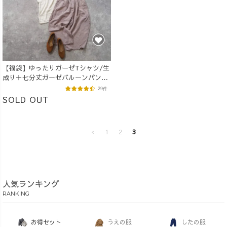
【福袋】ゆったりガーゼTシャツ/生
成り＋七分丈ガーゼバルーンパンツ
/ピンクベージュ
29件
SOLD OUT
<
1
2
3
人気ランキング
RANKING
お得セット
うえの服
したの服