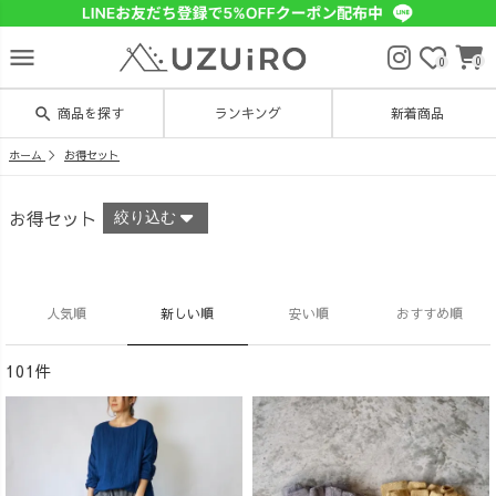
menu
0
0
search
商品を探す
ランキング
新着商品
ホーム
お得セット
お得セット
絞り込む
人気順
新しい順
安い順
おすすめ順
101件