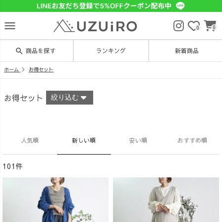
menu
0
0
search
商品を探す
ランキング
新着商品
ホーム
お得セット
お得セット
絞り込む
人気順
新しい順
安い順
おすすめ順
101件