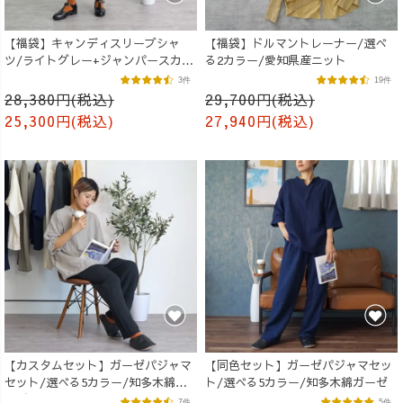
【福袋】キャンディスリーブシャ
【福袋】ドルマントレーナー/選べ
ツ/ライトグレー+ジャンパースカー
る2カラー/愛知県産ニット
ト/ネイビー
3件
19件
28,380円(税込)
29,700円(税込)
25,300円(税込)
27,940円(税込)
【カスタムセット】ガーゼパジャマ
【同色セット】ガーゼパジャマセッ
セット/選べる5カラー/知多木綿ガ
ト/選べる5カラー/知多木綿ガーゼ
ーゼ
7件
5件