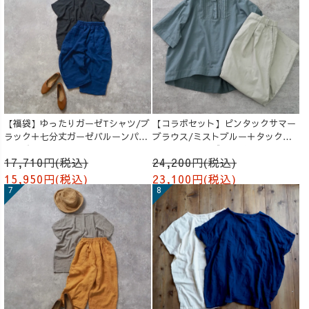
【福袋】ゆったりガーゼTシャツ/ブ
【コラボセット】ピンタックサマー
ラック＋七分丈ガーゼバルーンパン
ブラウス/ミストブルー＋タックバ
ツ /ブルー
ルーンパンツ/グレージュ
17,710円(税込)
24,200円(税込)
15,950円(税込)
23,100円(税込)