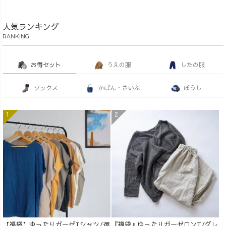
人気ランキング
RANKING
お得セット
うえの服
したの服
ソックス
かばん・さいふ
ぼうし
【福袋】ゆったりガーゼTシャツ/選
『福袋』ゆったりガーゼロンT/グレ