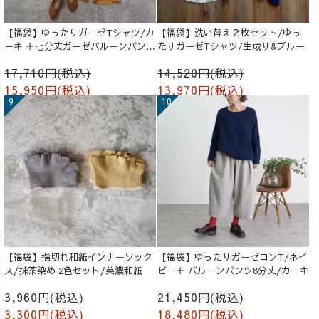
【福袋】ゆったりガーゼTシャツ/カ
【福袋】洗い替え２枚セット/ゆっ
ーキ ＋七分丈ガーゼバルーンパンツ
たりガーゼTシャツ/生成り&ブルー
/オレンジ
17,710円(税込)
14,520円(税込)
15,950円(税込)
13,970円(税込)
【福袋】指切れ和紙インナーソック
【福袋】ゆったりガーゼロンT/ネイ
ス/抹茶染め 2色セット/美濃和紙
ビー＋ バルーンパンツ8分丈/カーキ
3,960円(税込)
21,450円(税込)
3,300円(税込)
18,480円(税込)