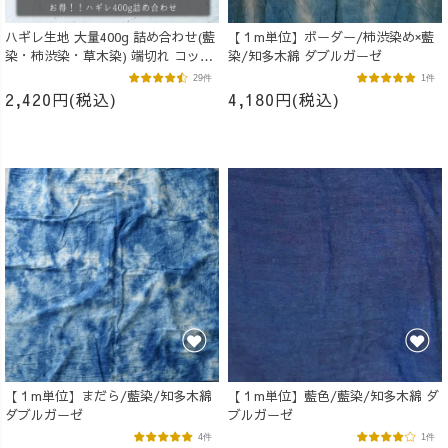
ハギレ生地 大量400g 詰め合わせ(藍
【１m単位】ボーダー/柿渋染め×藍
染・柿渋染・草木染) 端切れ コット
染/知多木綿 ダブルガーゼ
ン
29件
1件
2,420円(税込)
4,180円(税込)
【１m単位】まだら/藍染/知多木綿
【１m単位】藍色/藍染/知多木綿 ダ
ダブルガーゼ
ブルガーゼ
4件
1件