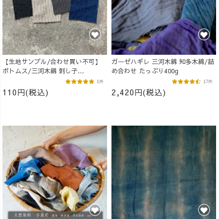
【生地サンプル/合わせ買い不可】
ガーゼハギレ 三河木綿 知多木綿/詰
ボトムス/三河木綿 刺し子
め合わせ たっぷり400g
織/10×10cm
1件
17件
110円(税込)
2,420円(税込)