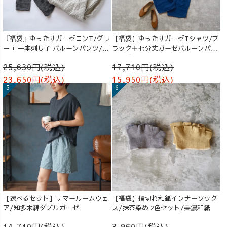
『福袋』ゆったりガーゼロンT/グレ
【福袋】ゆったりガーゼTシャツ/ブ
ー + 一本刺し子 バルーンパンツ/生
ラック＋七分丈ガーゼバルーンパン
成り
ツ /ブルー
25,630円(税込)
17,710円(税込)
23,650円(税込)
15,950円(税込)
【選べるセット】サマールームウェ
【福袋】指切れ和紙インナーソック
ア/知多木綿ダブルガーゼ
ス/抹茶染め 2色セット/美濃和紙
14,740円(税込)
3,960円(税込)