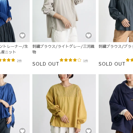
ントレーナー/生
刺繍ブラウス/ライトグレー/三河織
刺繍ブラウス/ブラ
県産ニット
物
2件
1件
SOLD OUT
SOLD OUT