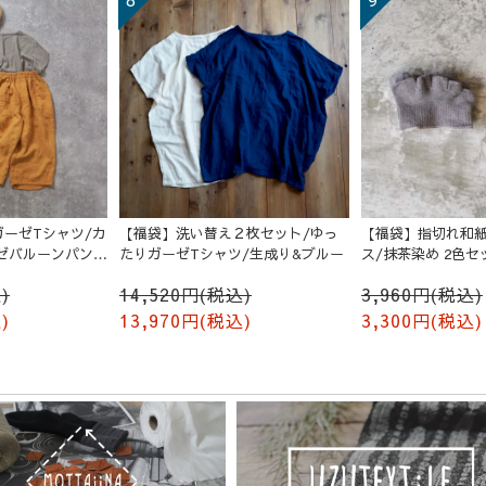
ーゼTシャツ/カ
【福袋】洗い替え２枚セット/ゆっ
【福袋】指切れ和
ゼバルーンパンツ
たりガーゼTシャツ/生成り&ブルー
ス/抹茶染め 2色セ
)
14,520円(税込)
3,960円(税込)
)
13,970円(税込)
3,300円(税込)