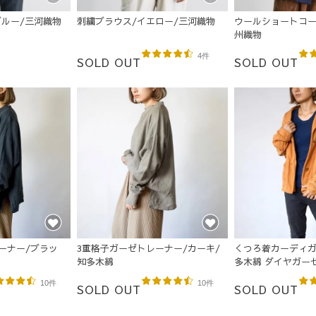
ブルー/三河織物
刺繍ブラウス/イエロー/三河織物
ウールショートコー
州織物
4件
SOLD OUT
SOLD OUT
ーナー/ブラッ
3重格子ガーゼトレーナー/カーキ/
くつろ着カーディガ
知多木綿
多木綿 ダイヤガー
10件
10件
SOLD OUT
SOLD OUT