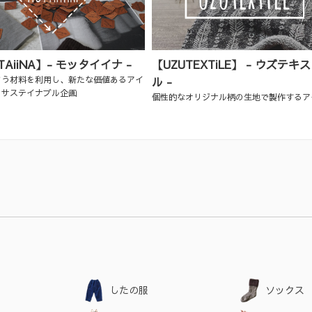
TAiiNA】- モッタイイナ -
【UZUTEXTiLE】 - ウズテキ
まう材料を利用し、新たな価値あるアイ
ル -
るサステイナブル企画
個性的なオリジナル柄の生地で製作するア
したの服
ソックス