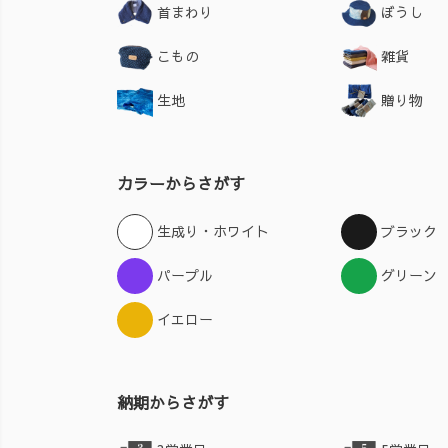
首まわり
ぼうし
こもの
雑貨
生地
贈り物
カラーからさがす
生成り・ホワイト
ブラック
パープル
グリーン
イエロー
納期からさがす