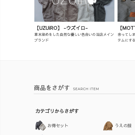
【UZUiRO】 -ウズイロ-
【MOT
草木染めをした自然な優しい色合いの当店メイン
余ってし
ブランド
テムにす
商品をさがす
SEARCH ITEM
カテゴリからさがす
お得セット
うえの服