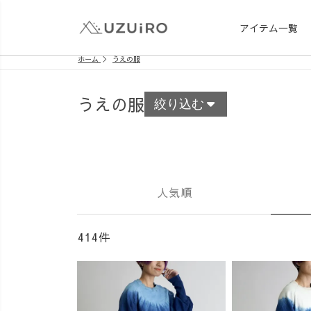
アイテム一覧
ホーム
うえの服
うえの服
絞り込む
人気順
414件