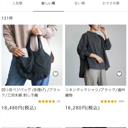
人気順
新しい順
安い順
おすすめ順
131件
四つ目ベジバッグ (手提げ) /ブラッ
リネンタックシャツ/ブラック/遠州
ク/三河木綿 刺し子織
織物
2件
88件
18,480円(税込)
16,280円(税込)