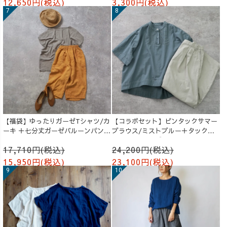
12,650円(税込)
3,300円(税込)
【福袋】ゆったりガーゼTシャツ/カ
【コラボセット】ピンタックサマー
ーキ ＋七分丈ガーゼバルーンパンツ
ブラウス/ミストブルー＋タックバ
/オレンジ
ルーンパンツ/グレージュ
17,710円(税込)
24,200円(税込)
15,950円(税込)
23,100円(税込)