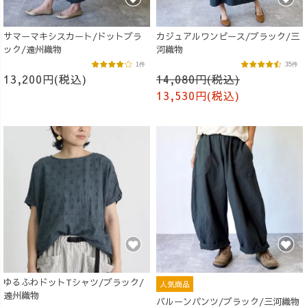
サマーマキシスカート/ドットブラ
カジュアルワンピース/ブラック/三
ック/遠州織物
河織物
1件
35件
13,200円(税込)
14,080円(税込)
13,530円(税込)
ゆるふわドットTシャツ/ブラック/
人気商品
遠州織物
バルーンパンツ/ブラック/三河織物