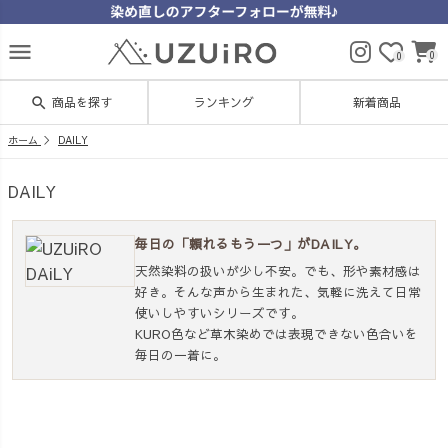
menu
0
0
search
商品を探す
ランキング
新着商品
ホーム
DAILY
DAILY
毎日の「頼れるもう一つ」がDAILY。
天然染料の扱いが少し不安。でも、形や素材感は
好き。そんな声から生まれた、気軽に洗えて日常
使いしやすいシリーズです。
KURO色など草木染めでは表現できない色合いを
毎日の一着に。