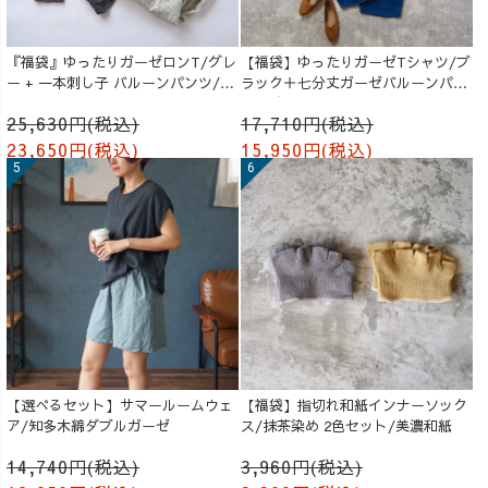
『福袋』ゆったりガーゼロンT/グレ
【福袋】ゆったりガーゼTシャツ/ブ
ー + 一本刺し子 バルーンパンツ/生
ラック＋七分丈ガーゼバルーンパン
成り
ツ /ブルー
25,630円(税込)
17,710円(税込)
23,650円(税込)
15,950円(税込)
【選べるセット】サマールームウェ
【福袋】指切れ和紙インナーソック
ア/知多木綿ダブルガーゼ
ス/抹茶染め 2色セット/美濃和紙
14,740円(税込)
3,960円(税込)