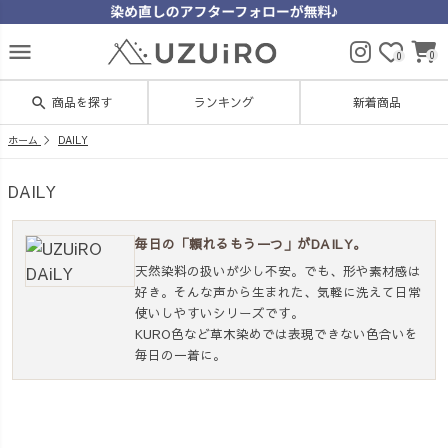
menu
0
0
search
商品を探す
ランキング
新着商品
ホーム
DAILY
DAILY
毎日の「頼れるもう一つ」がDAILY。
天然染料の扱いが少し不安。でも、形や素材感は
好き。そんな声から生まれた、気軽に洗えて日常
使いしやすいシリーズです。
KURO色など草木染めでは表現できない色合いを
毎日の一着に。