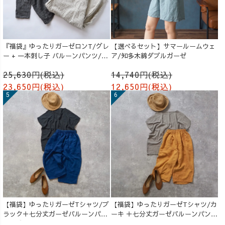
『福袋』ゆったりガーゼロンT/グレ
【選べるセット】サマールームウェ
ー + 一本刺し子 バルーンパンツ/生
ア/知多木綿ダブルガーゼ
成り
25,630円(税込)
14,740円(税込)
23,650円(税込)
12,650円(税込)
【福袋】ゆったりガーゼTシャツ/ブ
【福袋】ゆったりガーゼTシャツ/カ
ラック＋七分丈ガーゼバルーンパン
ーキ ＋七分丈ガーゼバルーンパンツ
ツ /ブルー
/オレンジ